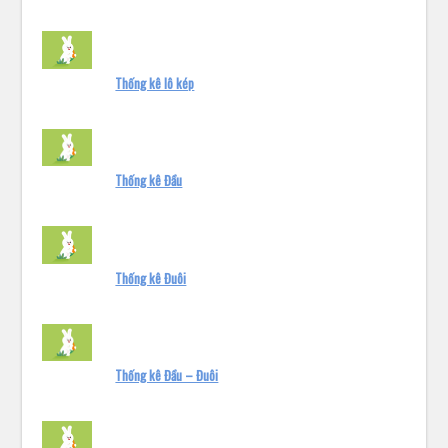
Thống kê lô kép
Thống kê Đầu
Thống kê Đuôi
Thống kê Đầu – Đuôi