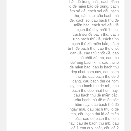
bắc dễ trúng nhất
,
cách đánh
lô đề miền bắc dễ trúng
,
cách
làm số đề
,
cách soi cầu bạch
thủ
,
cách soi cầu bạch thủ
đề
,
cách soi cầu bạch thủ đề
miền bắc
,
cách soi cầu đề
bạch thủ duy nhất 1 con
,
cách soi đề bạch thủ
,
cách
tính bạch thủ đề
,
cách tính
bạch thủ đề miền bắc
,
cách
tính đề bạch thủ
,
cao thủ chốt
dàn đề
,
cao thủ chốt đề
,
cao
thủ chốt đề mb
,
cao thu
de/rong bach kim
,
cao thu lo
de mien bac
,
cap lo bach thu
dep nhat hom nay
,
cau bach
thu de
,
cau bach thu de 3
cang
,
cau bach thu de hom
nay
,
cau bach thu de mb
,
cau
bach thu dep nhat hom nay
,
cầu bạch thủ đề miền bắc
,
cầu bạch thủ đề miền bắc
hôm nay
,
cầu bạch thủ đề
ngày mai
,
cau bach thu lo de
mb
,
cầu bạch thủ lô đề miền
bắc
,
cau de bach thu hom
nay
,
cau de bach thu mb
,
cầu
đề 1 con duy nhất
,
cầu đề 2