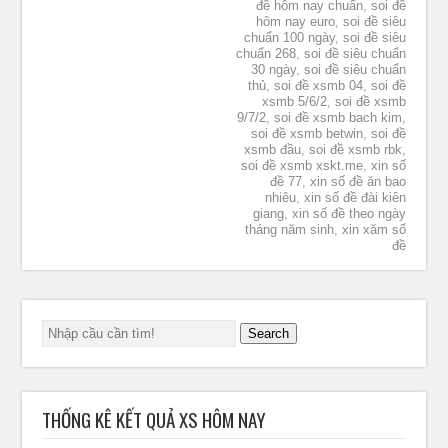
đề hôm nay chuẩn
,
soi đề
hôm nay euro
,
soi đề siêu
chuẩn 100 ngày
,
soi đề siêu
chuẩn 268
,
soi đề siêu chuẩn
30 ngày
,
soi đề siêu chuẩn
thủ
,
soi đề xsmb 04
,
soi đề
xsmb 5/6/2
,
soi đề xsmb
9/7/2
,
soi đề xsmb bach kim
,
soi đề xsmb betwin
,
soi đề
xsmb đầu
,
soi đề xsmb rbk
,
soi đề xsmb xskt.me
,
xin số
đề 77
,
xin số đề ăn bao
nhiêu
,
xin số đề đài kiên
giang
,
xin số đề theo ngày
tháng năm sinh
,
xin xăm số
đề
Search
THỐNG KÊ KẾT QUẢ XS HÔM NAY