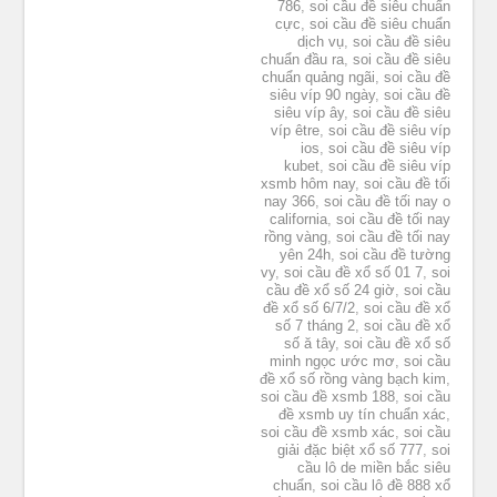
786
,
soi cầu đề siêu chuẩn
cực
,
soi cầu đề siêu chuẩn
dịch vụ
,
soi cầu đề siêu
chuẩn đầu ra
,
soi cầu đề siêu
chuẩn quảng ngãi
,
soi cầu đề
siêu víp 90 ngày
,
soi cầu đề
siêu víp ây
,
soi cầu đề siêu
víp être
,
soi cầu đề siêu víp
ios
,
soi cầu đề siêu víp
kubet
,
soi cầu đề siêu víp
xsmb hôm nay
,
soi cầu đề tối
nay 366
,
soi cầu đề tối nay o
california
,
soi cầu đề tối nay
rồng vàng
,
soi cầu đề tối nay
yên 24h
,
soi cầu đề tường
vy
,
soi cầu đề xổ số 01 7
,
soi
cầu đề xổ số 24 giờ
,
soi cầu
đề xổ số 6/7/2
,
soi cầu đề xổ
số 7 tháng 2
,
soi cầu đề xổ
số ă tây
,
soi cầu đề xổ số
minh ngọc ước mơ
,
soi cầu
đề xổ số rồng vàng bạch kim
,
soi cầu đề xsmb 188
,
soi cầu
đề xsmb uy tín chuẩn xác
,
soi cầu đề xsmb xác
,
soi cầu
giải đặc biệt xổ số 777
,
soi
cầu lô de miền bắc siêu
chuẩn
,
soi cầu lô đề 888 xổ