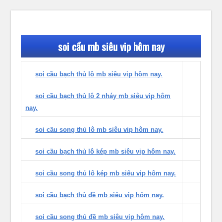
soi cầu mb siêu vip hôm nay
soi cầu bạch thủ lô mb siêu vip hôm nay.
soi cầu bạch thủ lô 2 nháy mb siêu vip hôm
nay.
soi cầu song thủ lô mb siêu vip hôm nay.
soi cầu bạch thủ lô kép mb siêu vip hôm nay.
soi cầu song thủ lô kép mb siêu vip hôm nay.
soi cầu bạch thủ đề mb siêu vip hôm nay.
soi cầu song thủ đề mb siêu vip hôm nay.