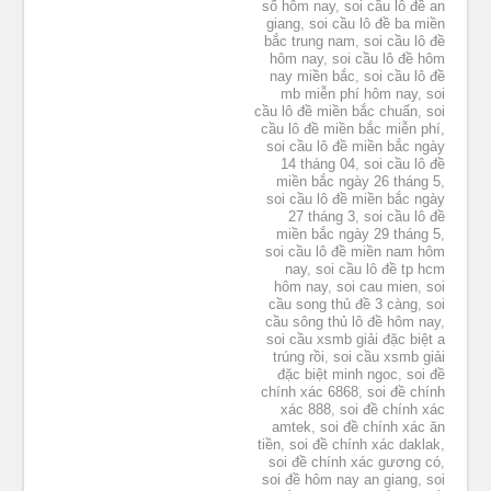
số hôm nay
,
soi cầu lô đề an
giang
,
soi cầu lô đề ba miền
bắc trung nam
,
soi cầu lô đề
hôm nay
,
soi cầu lô đề hôm
nay miền bắc
,
soi cầu lô đề
mb miễn phí hôm nay
,
soi
cầu lô đề miền bắc chuẩn
,
soi
cầu lô đề miền bắc miễn phí
,
soi cầu lô đề miền bắc ngày
14 tháng 04
,
soi cầu lô đề
miền bắc ngày 26 tháng 5
,
soi cầu lô đề miền bắc ngày
27 tháng 3
,
soi cầu lô đề
miền bắc ngày 29 tháng 5
,
soi cầu lô đề miền nam hôm
nay
,
soi cầu lô đề tp hcm
hôm nay
,
soi cau mien
,
soi
cầu song thủ đề 3 càng
,
soi
cầu sông thủ lô đề hôm nay
,
soi cầu xsmb giải đặc biệt a
trúng rồi
,
soi cầu xsmb giải
đặc biệt minh ngoc
,
soi đề
chính xác 6868
,
soi đề chính
xác 888
,
soi đề chính xác
amtek
,
soi đề chính xác ăn
tiền
,
soi đề chính xác daklak
,
soi đề chính xác gương có
,
soi đề hôm nay an giang
,
soi