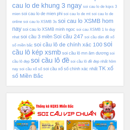
cau lo de khung 3 ngay
soi cau lo de kqxs 3
soi cau lo de mien phi
mien
soi cau lo de mt
soi cau lo de
soi cau lo XSMB hom
online
soi cau lo XSMB 3s
nay
soi cau lo XSMB minh ngoc
soi cau XSMB 1 lo duy
Soi cầu 247
soi cầu 3 miền
nhat
soi cầu dàn đề xổ
soi
soi cầu lô de chính xác 100
số miền bắc
cầu lô kép xsmb
soi cầu lô mn âm dương
soi
soi cầu lô đề
cầu lô đẹp
soi cầu lô đề đẹp nhất hôm
TK xổ
soi cầu xổ số chính xác nhất
nay
soi cầu xổ số
số Miền Bắc