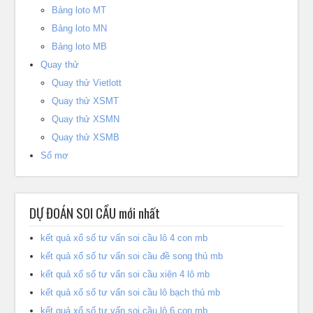
Bảng loto MT
Bảng loto MN
Bảng loto MB
Quay thử
Quay thử Vietlott
Quay thử XSMT
Quay thử XSMN
Quay thử XSMB
Sổ mơ
DỰ ĐOÁN SOI CẦU mới nhất
kết quả xổ số tư vấn soi cầu lô 4 con mb
kết quả xổ số tư vấn soi cầu đề song thủ mb
kết quả xổ số tư vấn soi cầu xiên 4 lô mb
kết quả xổ số tư vấn soi cầu lô bạch thủ mb
kết quả xổ số tư vấn soi cầu lô 6 con mb