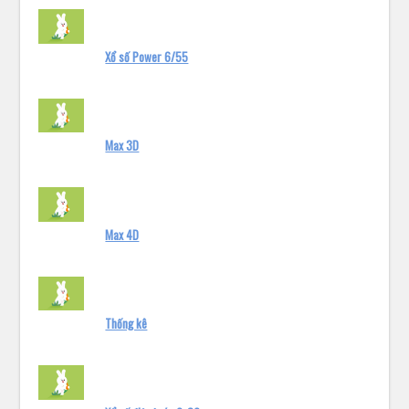
Xổ số Power 6/55
Max 3D
Max 4D
Thống kê