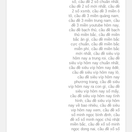
số
,
cầu đề 2 số chuẩn nhất
,
cầu đề 2 số mới nhất
,
cầu đề
2 số xsmb
,
cầu đề 3 miền ô
tô
,
cầu đề 3 miền quảng nam
,
cầu đề 3 miền trung nam
,
cầu
đề 3 miền youtube hôm nay
,
cầu đề bạch thủ
,
cầu đề bạch
thủ miền bắc
,
cầu đề miền
bắc ăn gì
,
cầu đề miền bắc
cực chuẩn
,
cầu đề miền bắc
miễn phí
,
cầu đề miền bắc
mới nhất
,
cầu đề siêu víp
hôm nay a trung roi
,
cầu đề
siêu víp hôm nay chuẩn nhất
,
cầu đề siêu víp hôm nay êđê
,
cầu đề siêu víp hôm nay lô
,
cầu đề siêu víp hôm nay
phương trang
,
cầu đề siêu
víp hôm nay ra con gì
,
cầu đề
siêu víp hôm nay số mấy
,
cầu đề siêu vip hôm nay tình
hình
,
cầu đề siêu víp hôm
nay về bao nhiêu
,
cầu đề siêu
vip hôm nay xem
,
cầu đề xổ
số minh ngọc bình định
,
cầu
đề xổ số minh ngọc chủ nhật
miền bắc
,
cầu đề xổ số minh
ngọc dong nai
,
cầu đề xổ số