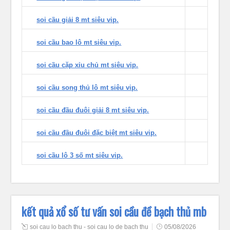
soi cầu giải 8 mt siêu vip.
soi cầu bao lô mt siêu vip.
soi cầu cặp xỉu chủ mt siêu vip.
soi cầu song thủ lô mt siêu vip.
soi cầu đầu đuôi giải 8 mt siêu vip.
soi cầu đầu đuôi đặc biệt mt siêu vip.
soi cầu lô 3 số mt siêu vip.
kết quả xổ số tư vấn soi cầu đề bạch thủ mb
soi cau lo bach thu - soi cau lo de bach thu
05/08/2026