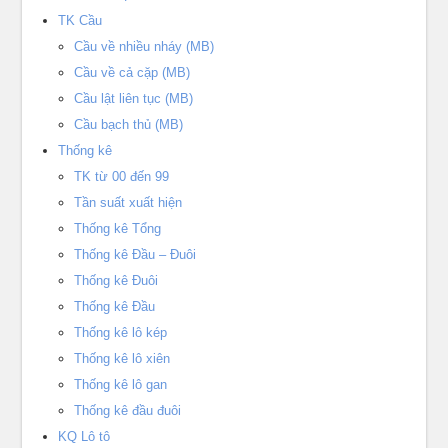
TK Cầu
Cầu về nhiều nháy (MB)
Cầu về cả cặp (MB)
Cầu lật liên tục (MB)
Cầu bạch thủ (MB)
Thống kê
TK từ 00 đến 99
Tần suất xuất hiện
Thống kê Tổng
Thống kê Đầu – Đuôi
Thống kê Đuôi
Thống kê Đầu
Thống kê lô kép
Thống kê lô xiên
Thống kê lô gan
Thống kê đầu đuôi
KQ Lô tô