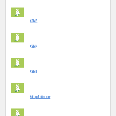
XSMB
XSMN
XSMT
Kết quả hôm nay