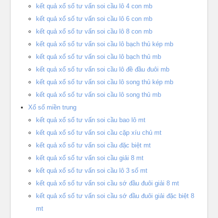
kết quả xổ số tư vấn soi cầu lô 4 con mb
kết quả xổ số tư vấn soi cầu lô 6 con mb
kết quả xổ số tư vấn soi cầu lô 8 con mb
kết quả xổ số tư vấn soi cầu lô bạch thủ kép mb
kết quả xổ số tư vấn soi cầu lô bạch thủ mb
kết quả xổ số tư vấn soi cầu lô đề đầu đuôi mb
kết quả xổ số tư vấn soi cầu lô song thủ kép mb
kết quả xổ số tư vấn soi cầu lô song thủ mb
Xổ số miền trung
kết quả xổ số tư vấn soi cầu bao lô mt
kết quả xổ số tư vấn soi cầu cặp xíu chủ mt
kết quả xổ số tư vấn soi cầu đặc biệt mt
kết quả xổ số tư vấn soi cầu giải 8 mt
kết quả xổ số tư vấn soi cầu lô 3 số mt
kết quả xổ số tư vấn soi cầu sớ đầu đuôi giải 8 mt
kết quả xổ số tư vấn soi cầu sớ đầu đuôi giải đặc biệt 8
mt