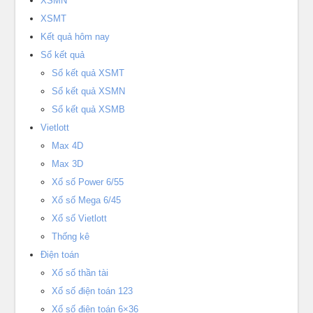
XSMN
XSMT
Kết quả hôm nay
Sổ kết quả
Sổ kết quả XSMT
Sổ kết quả XSMN
Sổ kết quả XSMB
Vietlott
Max 4D
Max 3D
Xổ số Power 6/55
Xổ số Mega 6/45
Xổ số Vietlott
Thống kê
Điện toán
Xổ số thần tài
Xổ số điện toán 123
Xổ số điện toán 6×36