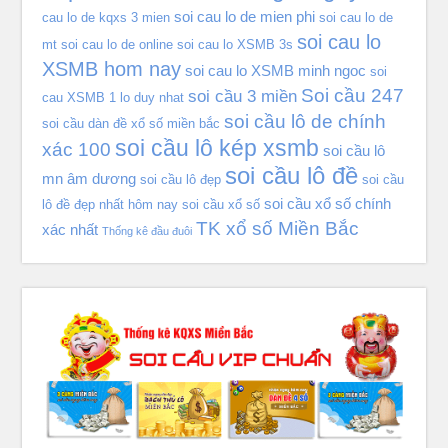
soi cau lo de mien phi
cau lo de kqxs 3 mien
soi cau lo de
soi cau lo
mt
soi cau lo de online
soi cau lo XSMB 3s
XSMB hom nay
soi cau lo XSMB minh ngoc
soi
Soi cầu 247
soi cầu 3 miền
cau XSMB 1 lo duy nhat
soi cầu lô de chính
soi cầu dàn đề xổ số miền bắc
soi cầu lô kép xsmb
xác 100
soi cầu lô
soi cầu lô đề
mn âm dương
soi cầu lô đẹp
soi cầu
soi cầu xổ số chính
lô đề đẹp nhất hôm nay
soi cầu xổ số
TK xổ số Miền Bắc
xác nhất
Thống kê đầu đuôi