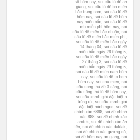
số hôm nay
,
soi cầu lô đề an
giang
,
soi cầu lô đề ba miền
bắc trung nam
,
soi cầu lô đề
hôm nay
,
soi cầu lô đề hôm
nay miền bắc
,
soi cầu lô đề
mb miễn phí hôm nay
,
soi
cầu lô đề miền bắc chuẩn
,
soi
cầu lô đề miền bắc miễn phí
,
soi cầu lô đề miền bắc ngày
14 tháng 04
,
soi cầu lô đề
miền bắc ngày 26 tháng 5
,
soi cầu lô đề miền bắc ngày
27 tháng 3
,
soi cầu lô đề
miền bắc ngày 29 tháng 5
,
soi cầu lô đề miền nam hôm
nay
,
soi cầu lô đề tp hcm
hôm nay
,
soi cau mien
,
soi
cầu song thủ đề 3 càng
,
soi
cầu sông thủ lô đề hôm nay
,
soi cầu xsmb giải đặc biệt a
trúng rồi
,
soi cầu xsmb giải
đặc biệt minh ngoc
,
soi đề
chính xác 6868
,
soi đề chính
xác 888
,
soi đề chính xác
amtek
,
soi đề chính xác ăn
tiền
,
soi đề chính xác daklak
,
soi đề chính xác gương có
,
soi đề hôm nay an giang
,
soi