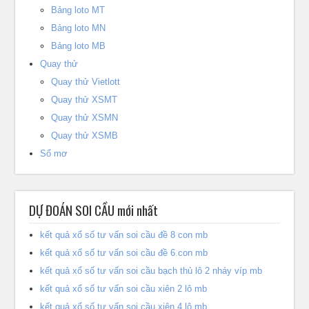
Bảng loto MT
Bảng loto MN
Bảng loto MB
Quay thử
Quay thử Vietlott
Quay thử XSMT
Quay thử XSMN
Quay thử XSMB
Sổ mơ
DỰ ĐOÁN SOI CẦU mới nhất
kết quả xổ số tư vấn soi cầu đề 8 con mb
kết quả xổ số tư vấn soi cầu đề 6 con mb
kết quả xổ số tư vấn soi cầu bạch thủ lô 2 nháy víp mb
kết quả xổ số tư vấn soi cầu xiên 2 lô mb
kết quả xổ số tư vấn soi cầu xiên 4 lô mb