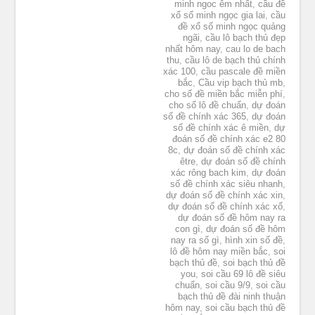
minh ngoc êm nhất
,
cầu đề
xổ số minh ngọc gia lai
,
cầu
đề xổ số minh ngọc quảng
ngãi
,
cầu lô bạch thủ đẹp
nhất hôm nay
,
cau lo de bach
thu
,
cầu lô de bạch thủ chính
xác 100
,
cầu pascale đề miền
bắc
,
Cầu vip bạch thủ mb
,
cho số đề miền bắc miễn phí
,
cho số lô đề chuẩn
,
dự đoán
số đề chính xác 365
,
dự đoán
số đề chính xác ê miền
,
dự
đoán số đề chính xác e2 80
8c
,
dự đoán số đề chính xác
être
,
dự đoán số đề chính
xác rông bach kim
,
dự đoán
số đề chính xác siêu nhanh
,
dự đoán số đề chính xác xin
,
dự đoán số đề chính xác xổ
,
dự đoán số đề hôm nay ra
con gì
,
dự đoán số đề hôm
nay ra số gì
,
hình xin số đề
,
lô đề hôm nay miền bắc
,
soi
bạch thủ đề
,
soi bạch thủ đề
you
,
soi cầu 69 lô đề siêu
chuẩn
,
soi cầu 9/9
,
soi cầu
bạch thủ đề đài ninh thuận
hôm nay
,
soi cầu bạch thủ đề