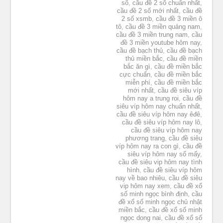
số
,
cầu đề 2 số chuẩn nhất
,
cầu đề 2 số mới nhất
,
cầu đề
2 số xsmb
,
cầu đề 3 miền ô
tô
,
cầu đề 3 miền quảng nam
,
cầu đề 3 miền trung nam
,
cầu
đề 3 miền youtube hôm nay
,
cầu đề bạch thủ
,
cầu đề bạch
thủ miền bắc
,
cầu đề miền
bắc ăn gì
,
cầu đề miền bắc
cực chuẩn
,
cầu đề miền bắc
miễn phí
,
cầu đề miền bắc
mới nhất
,
cầu đề siêu víp
hôm nay a trung roi
,
cầu đề
siêu víp hôm nay chuẩn nhất
,
cầu đề siêu víp hôm nay êđê
,
cầu đề siêu víp hôm nay lô
,
cầu đề siêu víp hôm nay
phương trang
,
cầu đề siêu
víp hôm nay ra con gì
,
cầu đề
siêu víp hôm nay số mấy
,
cầu đề siêu vip hôm nay tình
hình
,
cầu đề siêu víp hôm
nay về bao nhiêu
,
cầu đề siêu
vip hôm nay xem
,
cầu đề xổ
số minh ngọc bình định
,
cầu
đề xổ số minh ngọc chủ nhật
miền bắc
,
cầu đề xổ số minh
ngọc dong nai
,
cầu đề xổ số