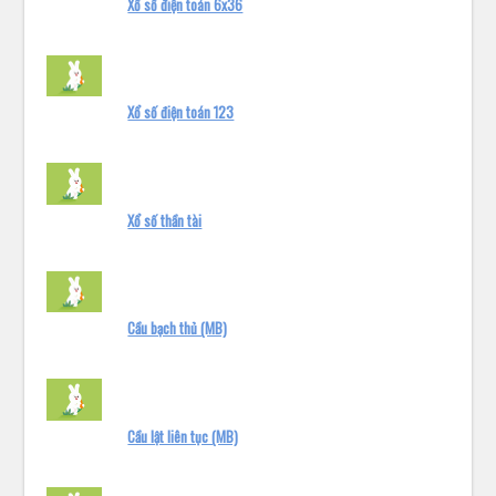
Xổ số điện toán 6x36
Xổ số điện toán 123
Xổ số thần tài
Cầu bạch thủ (MB)
Cầu lật liên tục (MB)