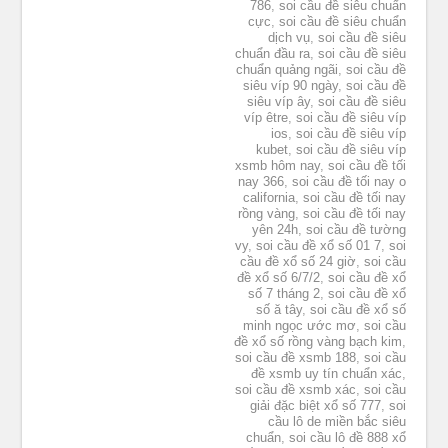
786
,
soi cầu đề siêu chuẩn
cực
,
soi cầu đề siêu chuẩn
dịch vụ
,
soi cầu đề siêu
chuẩn đầu ra
,
soi cầu đề siêu
chuẩn quảng ngãi
,
soi cầu đề
siêu víp 90 ngày
,
soi cầu đề
siêu víp ây
,
soi cầu đề siêu
víp être
,
soi cầu đề siêu víp
ios
,
soi cầu đề siêu víp
kubet
,
soi cầu đề siêu víp
xsmb hôm nay
,
soi cầu đề tối
nay 366
,
soi cầu đề tối nay o
california
,
soi cầu đề tối nay
rồng vàng
,
soi cầu đề tối nay
yên 24h
,
soi cầu đề tường
vy
,
soi cầu đề xổ số 01 7
,
soi
cầu đề xổ số 24 giờ
,
soi cầu
đề xổ số 6/7/2
,
soi cầu đề xổ
số 7 tháng 2
,
soi cầu đề xổ
số ă tây
,
soi cầu đề xổ số
minh ngọc ước mơ
,
soi cầu
đề xổ số rồng vàng bạch kim
,
soi cầu đề xsmb 188
,
soi cầu
đề xsmb uy tín chuẩn xác
,
soi cầu đề xsmb xác
,
soi cầu
giải đặc biệt xổ số 777
,
soi
cầu lô de miền bắc siêu
chuẩn
,
soi cầu lô đề 888 xổ