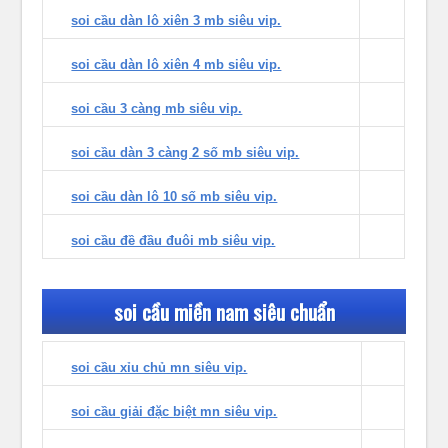
soi cầu dàn lô xiên 3 mb siêu vip.
soi cầu dàn lô xiên 4 mb siêu vip.
soi cầu 3 càng mb siêu vip.
soi cầu dàn 3 càng 2 số mb siêu vip.
soi cầu dàn lô 10 số mb siêu vip.
soi cầu đề đầu đuôi mb siêu vip.
soi cầu miền nam siêu chuẩn
soi cầu xỉu chủ mn siêu vip.
soi cầu giải đặc biệt mn siêu vip.