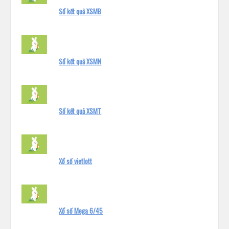
Sổ kết quả XSMB
Sổ kết quả XSMN
Sổ kết quả XSMT
Xổ số vietlott
Xổ số Mega 6/45