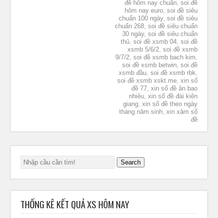
đề hôm nay chuẩn
,
soi đề
hôm nay euro
,
soi đề siêu
chuẩn 100 ngày
,
soi đề siêu
chuẩn 268
,
soi đề siêu chuẩn
30 ngày
,
soi đề siêu chuẩn
thủ
,
soi đề xsmb 04
,
soi đề
xsmb 5/6/2
,
soi đề xsmb
9/7/2
,
soi đề xsmb bach kim
,
soi đề xsmb betwin
,
soi đề
xsmb đầu
,
soi đề xsmb rbk
,
soi đề xsmb xskt.me
,
xin số
đề 77
,
xin số đề ăn bao
nhiêu
,
xin số đề đài kiên
giang
,
xin số đề theo ngày
tháng năm sinh
,
xin xăm số
đề
Search
THỐNG KÊ KẾT QUẢ XS HÔM NAY