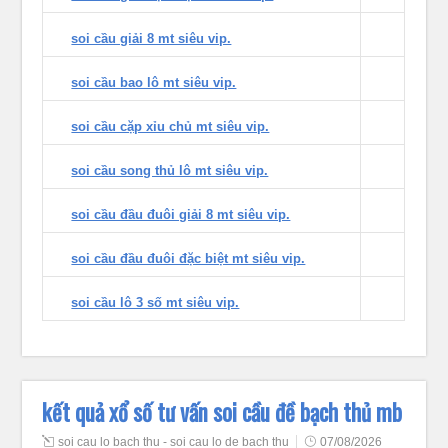
soi cầu giải 8 mt siêu vip.
soi cầu bao lô mt siêu vip.
soi cầu cặp xỉu chủ mt siêu vip.
soi cầu song thủ lô mt siêu vip.
soi cầu đầu đuôi giải 8 mt siêu vip.
soi cầu đầu đuôi đặc biệt mt siêu vip.
soi cầu lô 3 số mt siêu vip.
kết quả xổ số tư vấn soi cầu đề bạch thủ mb
soi cau lo bach thu - soi cau lo de bach thu
07/08/2026