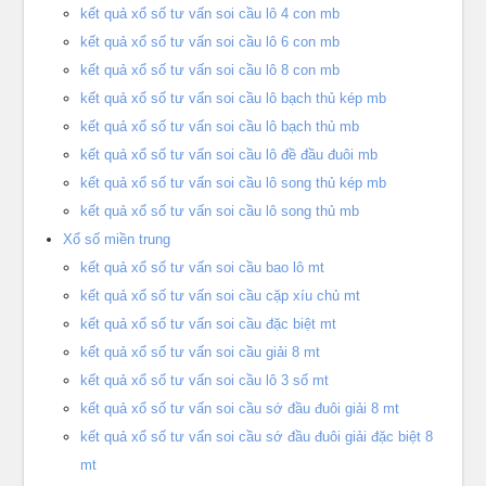
kết quả xổ số tư vấn soi cầu lô 4 con mb
kết quả xổ số tư vấn soi cầu lô 6 con mb
kết quả xổ số tư vấn soi cầu lô 8 con mb
kết quả xổ số tư vấn soi cầu lô bạch thủ kép mb
kết quả xổ số tư vấn soi cầu lô bạch thủ mb
kết quả xổ số tư vấn soi cầu lô đề đầu đuôi mb
kết quả xổ số tư vấn soi cầu lô song thủ kép mb
kết quả xổ số tư vấn soi cầu lô song thủ mb
Xổ số miền trung
kết quả xổ số tư vấn soi cầu bao lô mt
kết quả xổ số tư vấn soi cầu cặp xíu chủ mt
kết quả xổ số tư vấn soi cầu đặc biệt mt
kết quả xổ số tư vấn soi cầu giải 8 mt
kết quả xổ số tư vấn soi cầu lô 3 số mt
kết quả xổ số tư vấn soi cầu sớ đầu đuôi giải 8 mt
kết quả xổ số tư vấn soi cầu sớ đầu đuôi giải đặc biệt 8
mt