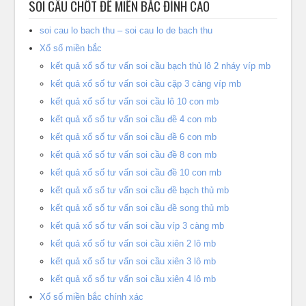
SOI CẦU CHỐT ĐỀ MIỀN BẮC ĐỈNH CAO
soi cau lo bach thu – soi cau lo de bach thu
Xổ số miền bắc
kết quả xổ số tư vấn soi cầu bạch thủ lô 2 nháy víp mb
kết quả xổ số tư vấn soi cầu cặp 3 càng víp mb
kết quả xổ số tư vấn soi cầu lô 10 con mb
kết quả xổ số tư vấn soi cầu đề 4 con mb
kết quả xổ số tư vấn soi cầu đề 6 con mb
kết quả xổ số tư vấn soi cầu đề 8 con mb
kết quả xổ số tư vấn soi cầu đề 10 con mb
kết quả xổ số tư vấn soi cầu đề bạch thủ mb
kết quả xổ số tư vấn soi cầu đề song thủ mb
kết quả xổ số tư vấn soi cầu víp 3 càng mb
kết quả xổ số tư vấn soi cầu xiên 2 lô mb
kết quả xổ số tư vấn soi cầu xiên 3 lô mb
kết quả xổ số tư vấn soi cầu xiên 4 lô mb
Xổ số miền bắc chính xác