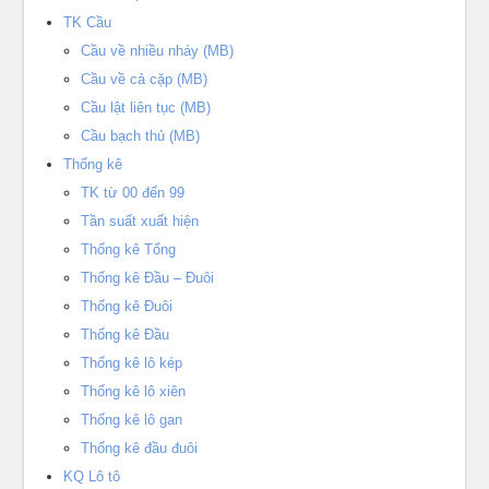
TK Cầu
Cầu về nhiều nháy (MB)
Cầu về cả cặp (MB)
Cầu lật liên tục (MB)
Cầu bạch thủ (MB)
Thống kê
TK từ 00 đến 99
Tần suất xuất hiện
Thống kê Tổng
Thống kê Đầu – Đuôi
Thống kê Đuôi
Thống kê Đầu
Thống kê lô kép
Thống kê lô xiên
Thống kê lô gan
Thống kê đầu đuôi
KQ Lô tô