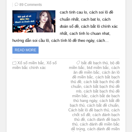
89 Comments
cach tinh cau lo, cách soi lô đề
chuẩn nhất, cach bat lo, cách
đoán số đề, cách bắt lô chính xác
nhất, cach tinh lo chuan nhat,
hướng dẫn soi cầu lô, cách tính lô đề theo ngày, cách…
READ MORE
Xổ số miền bắc
,
Xổ số
bắt đề bạch thủ
,
bộ đề
miền bắc chính xác
miền bắc
,
btđ miền bắc
,
cách
ăn đề miền bắc
,
cách ăn lô
đề miền bắc
,
cách bắt bạch
thủ đề
,
cách bắt bạch thủ đề
chuẩn
,
cách bắt bạch thủ đề
mb
,
cách bắt bạch thủ đề
miền bắc
,
cách bắt de bach
thủ hang ngày
,
cách bắt đề
bạch thủ
,
cách bắt đề chuẩn
,
Cách bắt lô đề bạch thủ
,
cách
chốt số đề
,
cách đánh bạch
thủ đề
,
cách đánh đề bạch
thủ
,
cách đánh đề miền bắc
dễ trúng
,
cách đánh đề miền