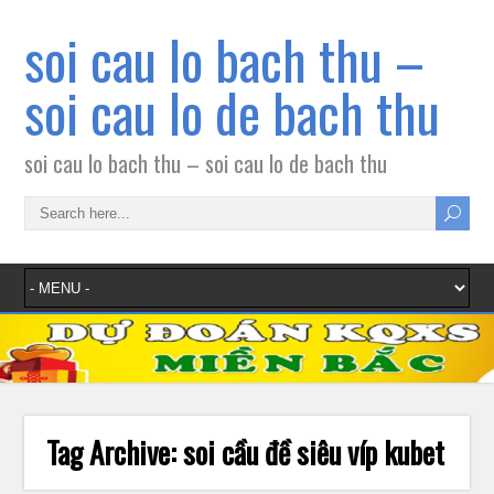
soi cau lo bach thu –
soi cau lo de bach thu
soi cau lo bach thu – soi cau lo de bach thu
Tag Archive:
soi cầu đề siêu víp kubet