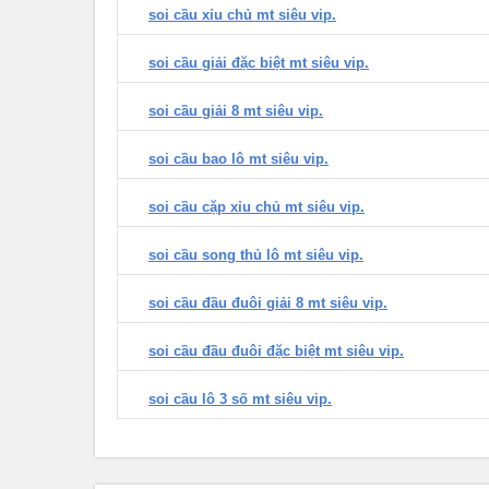
soi cầu xỉu chủ mt siêu vip.
soi cầu giải đặc biệt mt siêu vip.
soi cầu giải 8 mt siêu vip.
soi cầu bao lô mt siêu vip.
soi cầu cặp xỉu chủ mt siêu vip.
soi cầu song thủ lô mt siêu vip.
soi cầu đầu đuôi giải 8 mt siêu vip.
soi cầu đầu đuôi đặc biệt mt siêu vip.
soi cầu lô 3 số mt siêu vip.