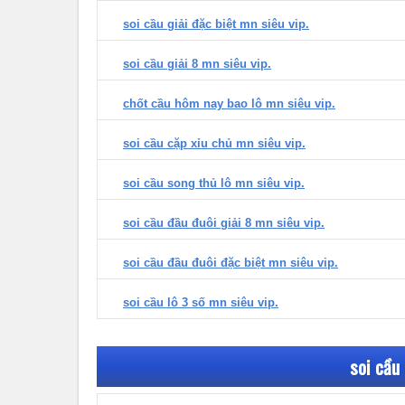
soi cầu giải đặc biệt mn siêu vip.
soi cầu giải 8 mn siêu vip.
chốt cầu hôm nay bao lô mn siêu vip.
soi cầu cặp xỉu chủ mn siêu vip.
soi cầu song thủ lô mn siêu vip.
soi cầu đầu đuôi giải 8 mn siêu vip.
soi cầu đầu đuôi đặc biệt mn siêu vip.
soi cầu lô 3 số mn siêu vip.
soi cầu