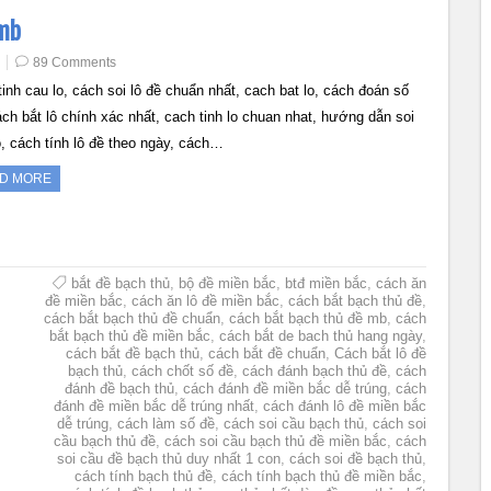
 mb
89 Comments
tinh cau lo, cách soi lô đề chuẩn nhất, cach bat lo, cách đoán số
ách bắt lô chính xác nhất, cach tinh lo chuan nhat, hướng dẫn soi
ô, cách tính lô đề theo ngày, cách…
D MORE
bắt đề bạch thủ
,
bộ đề miền bắc
,
btđ miền bắc
,
cách ăn
đề miền bắc
,
cách ăn lô đề miền bắc
,
cách bắt bạch thủ đề
,
cách bắt bạch thủ đề chuẩn
,
cách bắt bạch thủ đề mb
,
cách
bắt bạch thủ đề miền bắc
,
cách bắt de bach thủ hang ngày
,
cách bắt đề bạch thủ
,
cách bắt đề chuẩn
,
Cách bắt lô đề
bạch thủ
,
cách chốt số đề
,
cách đánh bạch thủ đề
,
cách
đánh đề bạch thủ
,
cách đánh đề miền bắc dễ trúng
,
cách
đánh đề miền bắc dễ trúng nhất
,
cách đánh lô đề miền bắc
dễ trúng
,
cách làm số đề
,
cách soi cầu bạch thủ
,
cách soi
cầu bạch thủ đề
,
cách soi cầu bạch thủ đề miền bắc
,
cách
soi cầu đề bạch thủ duy nhất 1 con
,
cách soi đề bạch thủ
,
cách tính bạch thủ đề
,
cách tính bạch thủ đề miền bắc
,