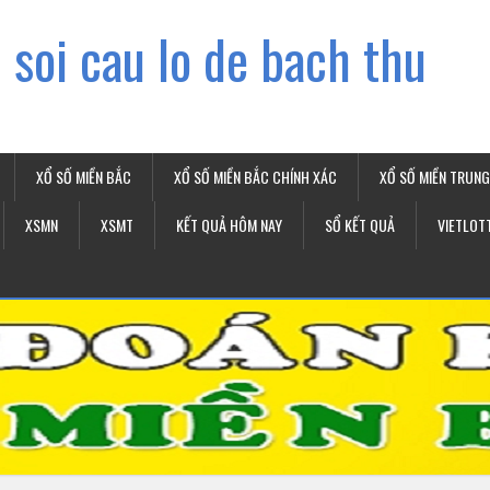
 soi cau lo de bach thu
XỔ SỐ MIỀN BẮC
XỔ SỐ MIỀN BẮC CHÍNH XÁC
XỔ SỐ MIỀN TRUNG
XSMN
XSMT
KẾT QUẢ HÔM NAY
SỔ KẾT QUẢ
VIETLOT