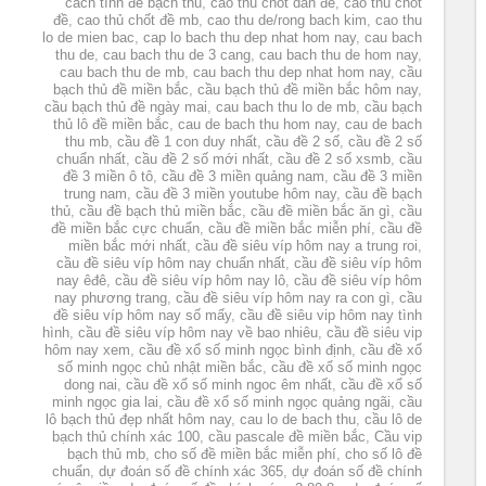
cách tính đề bạch thủ
,
cao thủ chốt dàn đề
,
cao thủ chốt
đề
,
cao thủ chốt đề mb
,
cao thu de/rong bach kim
,
cao thu
lo de mien bac
,
cap lo bach thu dep nhat hom nay
,
cau bach
thu de
,
cau bach thu de 3 cang
,
cau bach thu de hom nay
,
cau bach thu de mb
,
cau bach thu dep nhat hom nay
,
cầu
bạch thủ đề miền bắc
,
cầu bạch thủ đề miền bắc hôm nay
,
cầu bạch thủ đề ngày mai
,
cau bach thu lo de mb
,
cầu bạch
thủ lô đề miền bắc
,
cau de bach thu hom nay
,
cau de bach
thu mb
,
cầu đề 1 con duy nhất
,
cầu đề 2 số
,
cầu đề 2 số
chuẩn nhất
,
cầu đề 2 số mới nhất
,
cầu đề 2 số xsmb
,
cầu
đề 3 miền ô tô
,
cầu đề 3 miền quảng nam
,
cầu đề 3 miền
trung nam
,
cầu đề 3 miền youtube hôm nay
,
cầu đề bạch
thủ
,
cầu đề bạch thủ miền bắc
,
cầu đề miền bắc ăn gì
,
cầu
đề miền bắc cực chuẩn
,
cầu đề miền bắc miễn phí
,
cầu đề
miền bắc mới nhất
,
cầu đề siêu víp hôm nay a trung roi
,
cầu đề siêu víp hôm nay chuẩn nhất
,
cầu đề siêu víp hôm
nay êđê
,
cầu đề siêu víp hôm nay lô
,
cầu đề siêu víp hôm
nay phương trang
,
cầu đề siêu víp hôm nay ra con gì
,
cầu
đề siêu víp hôm nay số mấy
,
cầu đề siêu vip hôm nay tình
hình
,
cầu đề siêu víp hôm nay về bao nhiêu
,
cầu đề siêu vip
hôm nay xem
,
cầu đề xổ số minh ngọc bình định
,
cầu đề xổ
số minh ngọc chủ nhật miền bắc
,
cầu đề xổ số minh ngọc
dong nai
,
cầu đề xổ số minh ngoc êm nhất
,
cầu đề xổ số
minh ngọc gia lai
,
cầu đề xổ số minh ngọc quảng ngãi
,
cầu
lô bạch thủ đẹp nhất hôm nay
,
cau lo de bach thu
,
cầu lô de
bạch thủ chính xác 100
,
cầu pascale đề miền bắc
,
Cầu vip
bạch thủ mb
,
cho số đề miền bắc miễn phí
,
cho số lô đề
chuẩn
,
dự đoán số đề chính xác 365
,
dự đoán số đề chính