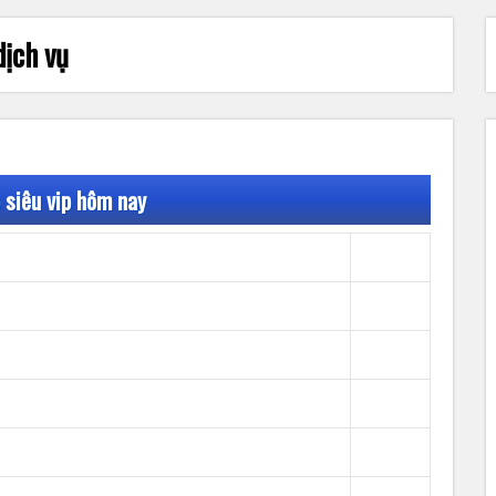
dịch vụ
 siêu vip hôm nay