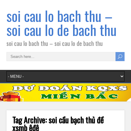
soi cau lo bach thu –
soi cau lo de bach thu
soi cau lo bach thu – soi cau lo de bach thu
Tag Archive:
soi cầu bạch thủ đề
xsmb êđê