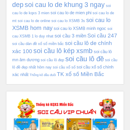
dep
soi cau lo de khung 3 ngay
soi
soi cau lo de mien phi
cau lo de kqxs 3 mien
soi cau lo de
soi cau lo
mt
soi cau lo de online
soi cau lo XSMB 3s
XSMB hom nay
soi cau lo XSMB minh ngoc
soi
Soi cầu 247
soi cầu 3 miền
cau XSMB 1 lo duy nhat
soi cầu lô de chính
soi cầu dàn đề xổ số miền bắc
soi cầu lô kép xsmb
xác 100
soi cầu lô
soi cầu lô đề
mn âm dương
soi cầu lô đẹp
soi cầu
soi cầu xổ số chính
lô đề đẹp nhất hôm nay
soi cầu xổ số
TK xổ số Miền Bắc
xác nhất
Thống kê đầu đuôi