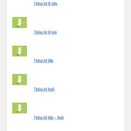
Thống kê lô xiên
Thống kê lô kép
Thống kê Đầu
Thống kê Đuôi
Thống kê Đầu – Đuôi