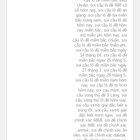
cầu lô de miền bắc siêu
chuẩn
,
soi cầu lô đề 888 xổ
số hôm nay
,
soi cầu lô đề an
giang
,
soi cầu lô đề ba miền
bắc trung nam
,
soi cầu lô đề
hôm nay
,
soi cầu lô đề hôm
nay miền bắc
,
soi cầu lô đề
mb miễn phí hôm nay
,
soi
cầu lô đề miền bắc chuẩn
,
soi
cầu lô đề miền bắc miễn phí
,
soi cầu lô đề miền bắc ngày
14 tháng 04
,
soi cầu lô đề
miền bắc ngày 26 tháng 5
,
soi cầu lô đề miền bắc ngày
27 tháng 3
,
soi cầu lô đề
miền bắc ngày 29 tháng 5
,
soi cầu lô đề miền nam hôm
nay
,
soi cầu lô đề tp hcm
hôm nay
,
soi cau mien
,
soi
cầu song thủ đề 3 càng
,
soi
cầu sông thủ lô đề hôm nay
,
soi cầu xsmb giải đặc biệt a
trúng rồi
,
soi cầu xsmb giải
đặc biệt minh ngoc
,
soi đề
chính xác 6868
,
soi đề chính
xác 888
,
soi đề chính xác
amtek
,
soi đề chính xác ăn
tiền
,
soi đề chính xác daklak
,