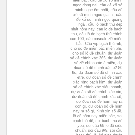
miền bắc
,
cầu đề xổ số minh
ngọc dong nai
,
cầu đề xổ số
minh ngoc êm nhất
,
cầu đề
xổ số minh ngọc gia lai
,
cầu
đề xổ số minh ngọc quảng
ngãi
,
cầu lô bạch thủ đẹp
nhất hôm nay
,
cau lo de bach
thu
,
cầu lô de bạch thủ chính
xác 100
,
cầu pascale đề miền
bắc
,
Cầu vip bạch thủ mb
,
cho số đề miền bắc miễn phí
,
cho số lô đề chuẩn
,
dự đoán
số đề chính xác 365
,
dự đoán
số đề chính xác ê miền
,
dự
đoán số đề chính xác e2 80
8c
,
dự đoán số đề chính xác
être
,
dự đoán số đề chính
xác rông bach kim
,
dự đoán
số đề chính xác siêu nhanh
,
dự đoán số đề chính xác xin
,
dự đoán số đề chính xác xổ
,
dự đoán số đề hôm nay ra
con gì
,
dự đoán số đề hôm
nay ra số gì
,
hình xin số đề
,
lô đề hôm nay miền bắc
,
soi
bạch thủ đề
,
soi bạch thủ đề
you
,
soi cầu 69 lô đề siêu
chuẩn
,
soi cầu 9/9
,
soi cầu