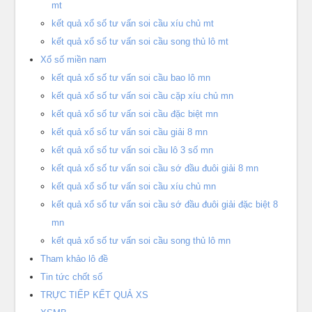
mt
kết quả xổ số tư vấn soi cầu xíu chủ mt
kết quả xổ số tư vấn soi cầu song thủ lô mt
Xổ số miền nam
kết quả xổ số tư vấn soi cầu bao lô mn
kết quả xổ số tư vấn soi cầu cặp xíu chủ mn
kết quả xổ số tư vấn soi cầu đặc biệt mn
kết quả xổ số tư vấn soi cầu giải 8 mn
kết quả xổ số tư vấn soi cầu lô 3 số mn
kết quả xổ số tư vấn soi cầu sớ đầu đuôi giải 8 mn
kết quả xổ số tư vấn soi cầu xíu chủ mn
kết quả xổ số tư vấn soi cầu sớ đầu đuôi giải đặc biệt 8
mn
kết quả xổ số tư vấn soi cầu song thủ lô mn
Tham khảo lô đề
Tin tức chốt số
TRỰC TIẾP KẾT QUẢ XS