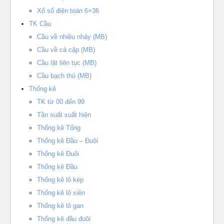
Xổ số điện toán 6×36
TK Cầu
Cầu về nhiều nháy (MB)
Cầu về cả cặp (MB)
Cầu lật liên tục (MB)
Cầu bạch thủ (MB)
Thống kê
TK từ 00 đến 99
Tần suất xuất hiện
Thống kê Tổng
Thống kê Đầu – Đuôi
Thống kê Đuôi
Thống kê Đầu
Thống kê lô kép
Thống kê lô xiên
Thống kê lô gan
Thống kê đầu đuôi