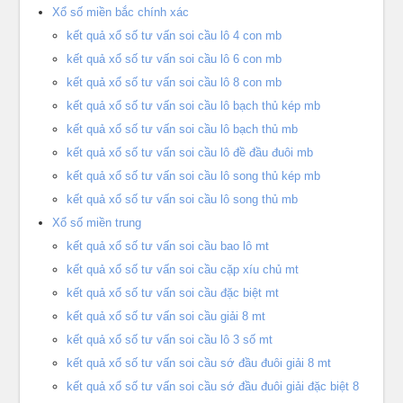
Xổ số miền bắc chính xác
kết quả xổ số tư vấn soi cầu lô 4 con mb
kết quả xổ số tư vấn soi cầu lô 6 con mb
kết quả xổ số tư vấn soi cầu lô 8 con mb
kết quả xổ số tư vấn soi cầu lô bạch thủ kép mb
kết quả xổ số tư vấn soi cầu lô bạch thủ mb
kết quả xổ số tư vấn soi cầu lô đề đầu đuôi mb
kết quả xổ số tư vấn soi cầu lô song thủ kép mb
kết quả xổ số tư vấn soi cầu lô song thủ mb
Xổ số miền trung
kết quả xổ số tư vấn soi cầu bao lô mt
kết quả xổ số tư vấn soi cầu cặp xíu chủ mt
kết quả xổ số tư vấn soi cầu đặc biệt mt
kết quả xổ số tư vấn soi cầu giải 8 mt
kết quả xổ số tư vấn soi cầu lô 3 số mt
kết quả xổ số tư vấn soi cầu sớ đầu đuôi giải 8 mt
kết quả xổ số tư vấn soi cầu sớ đầu đuôi giải đặc biệt 8