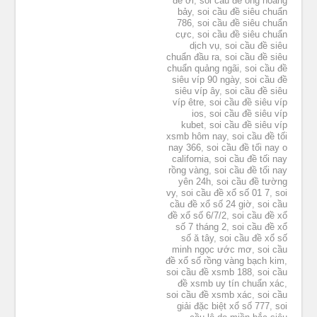
đề ơi
,
soi cầu đề ông hoàng
bảy
,
soi cầu đề siêu chuẩn
786
,
soi cầu đề siêu chuẩn
cực
,
soi cầu đề siêu chuẩn
dịch vụ
,
soi cầu đề siêu
chuẩn đầu ra
,
soi cầu đề siêu
chuẩn quảng ngãi
,
soi cầu đề
siêu víp 90 ngày
,
soi cầu đề
siêu víp ây
,
soi cầu đề siêu
víp être
,
soi cầu đề siêu víp
ios
,
soi cầu đề siêu víp
kubet
,
soi cầu đề siêu víp
xsmb hôm nay
,
soi cầu đề tối
nay 366
,
soi cầu đề tối nay o
california
,
soi cầu đề tối nay
rồng vàng
,
soi cầu đề tối nay
yên 24h
,
soi cầu đề tường
vy
,
soi cầu đề xổ số 01 7
,
soi
cầu đề xổ số 24 giờ
,
soi cầu
đề xổ số 6/7/2
,
soi cầu đề xổ
số 7 tháng 2
,
soi cầu đề xổ
số ă tây
,
soi cầu đề xổ số
minh ngọc ước mơ
,
soi cầu
đề xổ số rồng vàng bạch kim
,
soi cầu đề xsmb 188
,
soi cầu
đề xsmb uy tín chuẩn xác
,
soi cầu đề xsmb xác
,
soi cầu
giải đặc biệt xổ số 777
,
soi