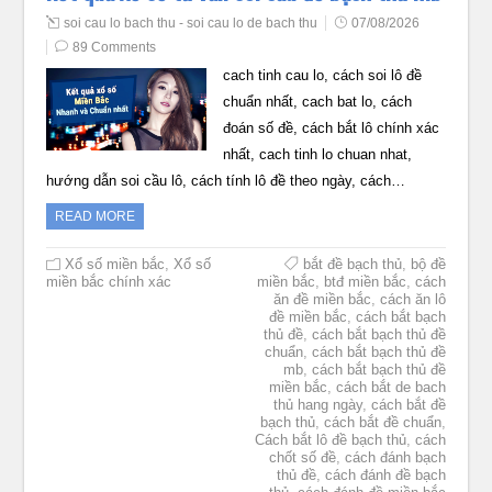
soi cau lo bach thu - soi cau lo de bach thu
07/08/2026
89 Comments
cach tinh cau lo, cách soi lô đề
chuẩn nhất, cach bat lo, cách
đoán số đề, cách bắt lô chính xác
nhất, cach tinh lo chuan nhat,
hướng dẫn soi cầu lô, cách tính lô đề theo ngày, cách…
READ MORE
Xổ số miền bắc
,
Xổ số
bắt đề bạch thủ
,
bộ đề
miền bắc chính xác
miền bắc
,
btđ miền bắc
,
cách
ăn đề miền bắc
,
cách ăn lô
đề miền bắc
,
cách bắt bạch
thủ đề
,
cách bắt bạch thủ đề
chuẩn
,
cách bắt bạch thủ đề
mb
,
cách bắt bạch thủ đề
miền bắc
,
cách bắt de bach
thủ hang ngày
,
cách bắt đề
bạch thủ
,
cách bắt đề chuẩn
,
Cách bắt lô đề bạch thủ
,
cách
chốt số đề
,
cách đánh bạch
thủ đề
,
cách đánh đề bạch