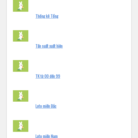
Thống kê Tổng
Tần suất xuất hiện
TK từ 00 đến 99
Loto miền Bắc
Loto miền Nam