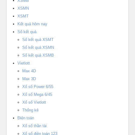
XSMB
XSMN
XSMT
Kết quả hôm nay
Sổ kết quả
Sổ kết quả XSMT
Sổ kết quả XSMN
Sổ kết quả XSMB
Vietlott
Max 4D
Max 3D
Xổ số Power 6/55
Xổ số Mega 6/45
Xổ số Vietlott
Thống kê
Điện toán
Xổ số thần tài
Xổ số điện toán 123