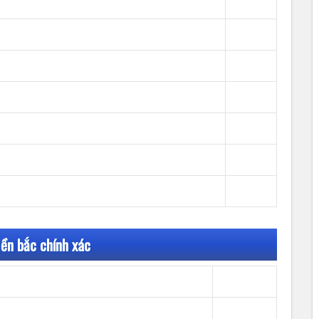
iền bắc chính xác