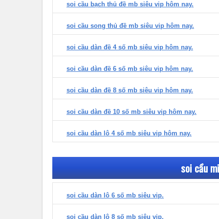
soi cầu bạch thủ đề mb siêu vip hôm nay.
soi cầu song thủ đề mb siêu vip hôm nay.
soi cầu dàn đề 4 số mb siêu vip hôm nay.
soi cầu dàn đề 6 số mb siêu vip hôm nay.
soi cầu dàn đề 8 số mb siêu vip hôm nay.
soi cầu dàn đề 10 số mb siêu vip hôm nay.
soi cầu dàn lô 4 số mb siêu vip hôm nay.
soi cầu m
soi cầu dàn lô 6 số mb siêu vip.
soi cầu dàn lô 8 số mb siêu vip.