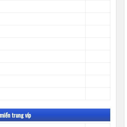
 miền trung víp