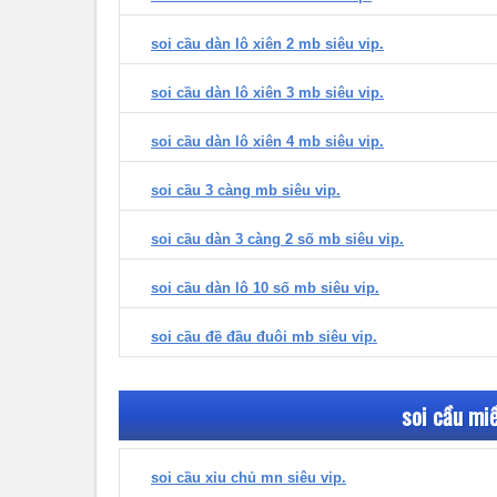
soi cầu dàn lô xiên 2 mb siêu vip.
soi cầu dàn lô xiên 3 mb siêu vip.
soi cầu dàn lô xiên 4 mb siêu vip.
soi cầu 3 càng mb siêu vip.
soi cầu dàn 3 càng 2 số mb siêu vip.
soi cầu dàn lô 10 số mb siêu vip.
soi cầu đề đầu đuôi mb siêu vip.
soi cầu mi
soi cầu xỉu chủ mn siêu vip.