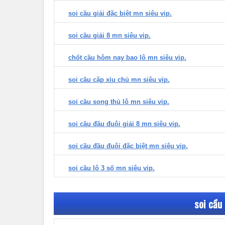
soi cầu giải đặc biệt mn siêu vip.
soi cầu giải 8 mn siêu vip.
chốt cầu hôm nay bao lô mn siêu vip.
soi cầu cặp xỉu chủ mn siêu vip.
soi cầu song thủ lô mn siêu vip.
soi cầu đầu đuôi giải 8 mn siêu vip.
soi cầu đầu đuôi đặc biệt mn siêu vip.
soi cầu lô 3 số mn siêu vip.
soi cầu