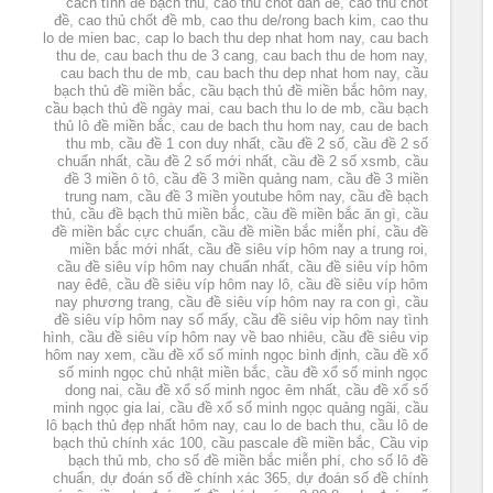
cách tính đề bạch thủ
,
cao thủ chốt dàn đề
,
cao thủ chốt
đề
,
cao thủ chốt đề mb
,
cao thu de/rong bach kim
,
cao thu
lo de mien bac
,
cap lo bach thu dep nhat hom nay
,
cau bach
thu de
,
cau bach thu de 3 cang
,
cau bach thu de hom nay
,
cau bach thu de mb
,
cau bach thu dep nhat hom nay
,
cầu
bạch thủ đề miền bắc
,
cầu bạch thủ đề miền bắc hôm nay
,
cầu bạch thủ đề ngày mai
,
cau bach thu lo de mb
,
cầu bạch
thủ lô đề miền bắc
,
cau de bach thu hom nay
,
cau de bach
thu mb
,
cầu đề 1 con duy nhất
,
cầu đề 2 số
,
cầu đề 2 số
chuẩn nhất
,
cầu đề 2 số mới nhất
,
cầu đề 2 số xsmb
,
cầu
đề 3 miền ô tô
,
cầu đề 3 miền quảng nam
,
cầu đề 3 miền
trung nam
,
cầu đề 3 miền youtube hôm nay
,
cầu đề bạch
thủ
,
cầu đề bạch thủ miền bắc
,
cầu đề miền bắc ăn gì
,
cầu
đề miền bắc cực chuẩn
,
cầu đề miền bắc miễn phí
,
cầu đề
miền bắc mới nhất
,
cầu đề siêu víp hôm nay a trung roi
,
cầu đề siêu víp hôm nay chuẩn nhất
,
cầu đề siêu víp hôm
nay êđê
,
cầu đề siêu víp hôm nay lô
,
cầu đề siêu víp hôm
nay phương trang
,
cầu đề siêu víp hôm nay ra con gì
,
cầu
đề siêu víp hôm nay số mấy
,
cầu đề siêu vip hôm nay tình
hình
,
cầu đề siêu víp hôm nay về bao nhiêu
,
cầu đề siêu vip
hôm nay xem
,
cầu đề xổ số minh ngọc bình định
,
cầu đề xổ
số minh ngọc chủ nhật miền bắc
,
cầu đề xổ số minh ngọc
dong nai
,
cầu đề xổ số minh ngoc êm nhất
,
cầu đề xổ số
minh ngọc gia lai
,
cầu đề xổ số minh ngọc quảng ngãi
,
cầu
lô bạch thủ đẹp nhất hôm nay
,
cau lo de bach thu
,
cầu lô de
bạch thủ chính xác 100
,
cầu pascale đề miền bắc
,
Cầu vip
bạch thủ mb
,
cho số đề miền bắc miễn phí
,
cho số lô đề
chuẩn
,
dự đoán số đề chính xác 365
,
dự đoán số đề chính