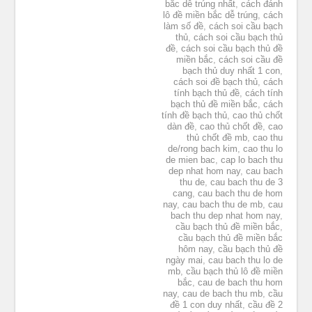
bắc dễ trúng nhất
,
cách đánh
lô đề miền bắc dễ trúng
,
cách
làm số đề
,
cách soi cầu bạch
thủ
,
cách soi cầu bạch thủ
đề
,
cách soi cầu bạch thủ đề
miền bắc
,
cách soi cầu đề
bạch thủ duy nhất 1 con
,
cách soi đề bạch thủ
,
cách
tính bạch thủ đề
,
cách tính
bạch thủ đề miền bắc
,
cách
tính đề bạch thủ
,
cao thủ chốt
dàn đề
,
cao thủ chốt đề
,
cao
thủ chốt đề mb
,
cao thu
de/rong bach kim
,
cao thu lo
de mien bac
,
cap lo bach thu
dep nhat hom nay
,
cau bach
thu de
,
cau bach thu de 3
cang
,
cau bach thu de hom
nay
,
cau bach thu de mb
,
cau
bach thu dep nhat hom nay
,
cầu bạch thủ đề miền bắc
,
cầu bạch thủ đề miền bắc
hôm nay
,
cầu bạch thủ đề
ngày mai
,
cau bach thu lo de
mb
,
cầu bạch thủ lô đề miền
bắc
,
cau de bach thu hom
nay
,
cau de bach thu mb
,
cầu
đề 1 con duy nhất
,
cầu đề 2