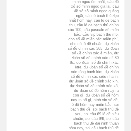
minh ngoc êm nhất
,
cầu đề
xổ số minh ngọc gia lai
,
cầu
đề xổ số minh ngọc quảng
ngãi
,
cầu lô bạch thủ đẹp
nhất hôm nay
,
cau lo de bach
thu
,
cầu lô de bạch thủ chính
xác 100
,
cầu pascale đề miền
bắc
,
Cầu vip bạch thủ mb
,
cho số đề miền bắc miễn phí
,
cho số lô đề chuẩn
,
dự đoán
số đề chính xác 365
,
dự đoán
số đề chính xác ê miền
,
dự
đoán số đề chính xác e2 80
8c
,
dự đoán số đề chính xác
être
,
dự đoán số đề chính
xác rông bach kim
,
dự đoán
số đề chính xác siêu nhanh
,
dự đoán số đề chính xác xin
,
dự đoán số đề chính xác xổ
,
dự đoán số đề hôm nay ra
con gì
,
dự đoán số đề hôm
nay ra số gì
,
hình xin số đề
,
lô đề hôm nay miền bắc
,
soi
bạch thủ đề
,
soi bạch thủ đề
you
,
soi cầu 69 lô đề siêu
chuẩn
,
soi cầu 9/9
,
soi cầu
bạch thủ đề đài ninh thuận
hôm nay
,
soi cầu bạch thủ đề