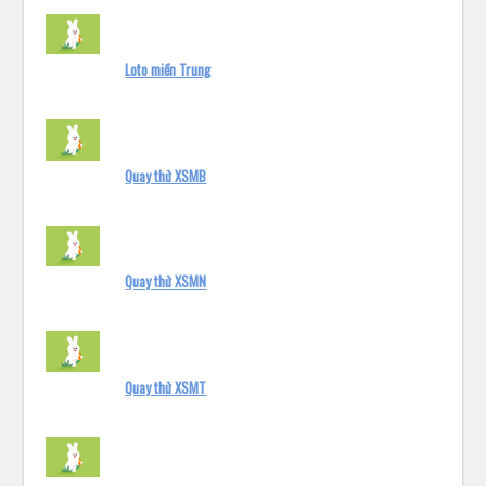
Loto miền Trung
Quay thử XSMB
Quay thử XSMN
Quay thử XSMT