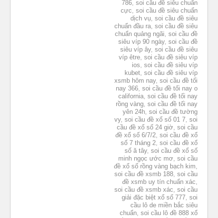
786
,
soi cầu đề siêu chuẩn
cực
,
soi cầu đề siêu chuẩn
dịch vụ
,
soi cầu đề siêu
chuẩn đầu ra
,
soi cầu đề siêu
chuẩn quảng ngãi
,
soi cầu đề
siêu víp 90 ngày
,
soi cầu đề
siêu víp ây
,
soi cầu đề siêu
víp être
,
soi cầu đề siêu víp
ios
,
soi cầu đề siêu víp
kubet
,
soi cầu đề siêu víp
xsmb hôm nay
,
soi cầu đề tối
nay 366
,
soi cầu đề tối nay o
california
,
soi cầu đề tối nay
rồng vàng
,
soi cầu đề tối nay
yên 24h
,
soi cầu đề tường
vy
,
soi cầu đề xổ số 01 7
,
soi
cầu đề xổ số 24 giờ
,
soi cầu
đề xổ số 6/7/2
,
soi cầu đề xổ
số 7 tháng 2
,
soi cầu đề xổ
số ă tây
,
soi cầu đề xổ số
minh ngọc ước mơ
,
soi cầu
đề xổ số rồng vàng bạch kim
,
soi cầu đề xsmb 188
,
soi cầu
đề xsmb uy tín chuẩn xác
,
soi cầu đề xsmb xác
,
soi cầu
giải đặc biệt xổ số 777
,
soi
cầu lô de miền bắc siêu
chuẩn
,
soi cầu lô đề 888 xổ