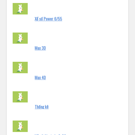
Xổ số Power 6/55
Max 3D
Max 4D
Thống kê