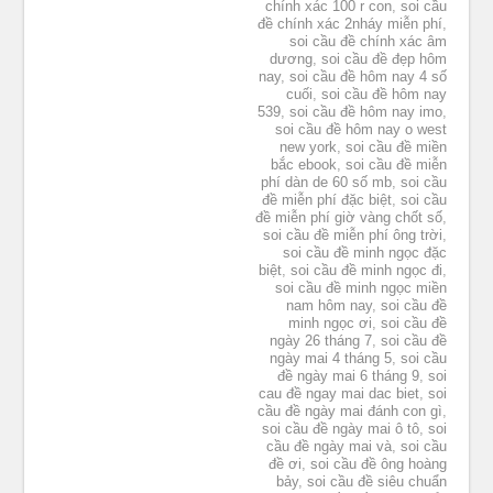
chính xác 100 r con
,
soi cầu
đề chính xác 2nháy miễn phí
,
soi cầu đề chính xác âm
dương
,
soi cầu đề đẹp hôm
nay
,
soi cầu đề hôm nay 4 số
cuối
,
soi cầu đề hôm nay
539
,
soi cầu đề hôm nay imo
,
soi cầu đề hôm nay o west
new york
,
soi cầu đề miền
bắc ebook
,
soi cầu đề miễn
phí dàn de 60 số mb
,
soi cầu
đề miễn phí đặc biệt
,
soi cầu
đề miễn phí giờ vàng chốt số
,
soi cầu đề miễn phí ông trời
,
soi cầu đề minh ngọc đặc
biệt
,
soi cầu đề minh ngọc đi
,
soi cầu đề minh ngọc miền
nam hôm nay
,
soi cầu đề
minh ngọc ơi
,
soi cầu đề
ngày 26 tháng 7
,
soi cầu đề
ngày mai 4 tháng 5
,
soi cầu
đề ngày mai 6 tháng 9
,
soi
cau đề ngay mai dac biet
,
soi
cầu đề ngày mai đánh con gì
,
soi cầu đề ngày mai ô tô
,
soi
cầu đề ngày mai và
,
soi cầu
đề ơi
,
soi cầu đề ông hoàng
bảy
,
soi cầu đề siêu chuẩn