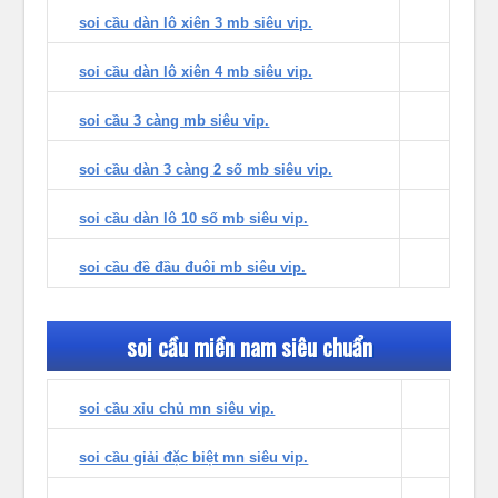
soi cầu dàn lô xiên 3 mb siêu vip.
soi cầu dàn lô xiên 4 mb siêu vip.
soi cầu 3 càng mb siêu vip.
soi cầu dàn 3 càng 2 số mb siêu vip.
soi cầu dàn lô 10 số mb siêu vip.
soi cầu đề đầu đuôi mb siêu vip.
soi cầu miền nam siêu chuẩn
soi cầu xỉu chủ mn siêu vip.
soi cầu giải đặc biệt mn siêu vip.