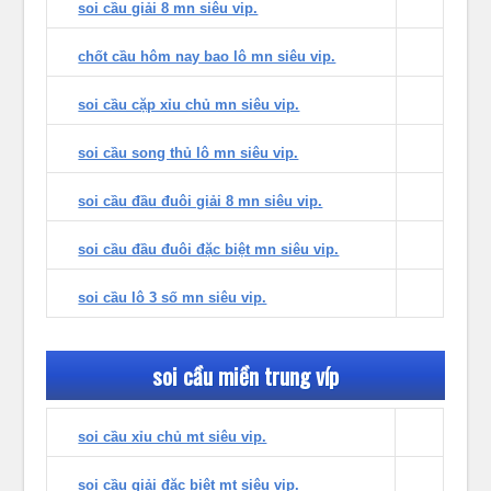
soi cầu giải 8 mn siêu vip.
chốt cầu hôm nay bao lô mn siêu vip.
soi cầu cặp xỉu chủ mn siêu vip.
soi cầu song thủ lô mn siêu vip.
soi cầu đầu đuôi giải 8 mn siêu vip.
soi cầu đầu đuôi đặc biệt mn siêu vip.
soi cầu lô 3 số mn siêu vip.
soi cầu miền trung víp
soi cầu xỉu chủ mt siêu vip.
soi cầu giải đặc biệt mt siêu vip.