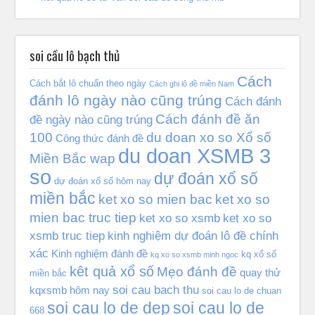
soi cầu lô bạch thủ
Cách
Cách bắt lô chuẩn theo ngày
Cách ghi lô đề miền Nam
đánh lô ngày nào cũng trúng
Cách đánh
Cách đánh đề ăn
đề ngày nào cũng trúng
100
du doan xo so Xổ số
Công thức đánh đề
du doan XSMB 3
Miền Bắc wap
so
dự đoán xổ số
dự đoán xổ số hôm nay
miền bắc
ket xo so mien bac
ket xo so
mien bac truc tiep
ket xo so xsmb
ket xo so
xsmb truc tiep
kinh nghiệm dự đoán lô đề chính
xác
Kinh nghiệm đánh đề
kq xổ số
kq xo so xsmb minh ngoc
kêt quả xổ số
Mẹo đánh đề
quay thử
miền bắc
soi cau bach thu
kqxsmb hôm nay
soi cau lo de chuan
soi cau lo de dep
soi cau lo de
668