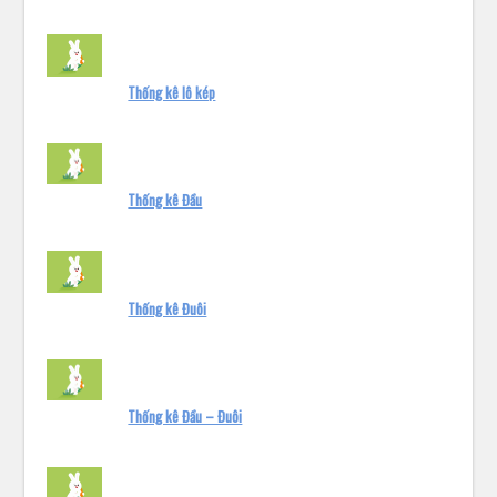
Thống kê lô kép
Thống kê Đầu
Thống kê Đuôi
Thống kê Đầu – Đuôi