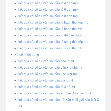
kết quả xổ số tư vấn soi cầu lô 4 con mb
kết quả xổ số tư vấn soi cầu lô 6 con mb
kết quả xổ số tư vấn soi cầu lô 8 con mb
kết quả xổ số tư vấn soi cầu lô bạch thủ kép mb
kết quả xổ số tư vấn soi cầu lô bạch thủ mb
kết quả xổ số tư vấn soi cầu lô đề đầu đuôi mb
kết quả xổ số tư vấn soi cầu lô song thủ kép mb
kết quả xổ số tư vấn soi cầu lô song thủ mb
Xổ số miền trung
kết quả xổ số tư vấn soi cầu bao lô mt
kết quả xổ số tư vấn soi cầu cặp xíu chủ mt
kết quả xổ số tư vấn soi cầu đặc biệt mt
kết quả xổ số tư vấn soi cầu giải 8 mt
kết quả xổ số tư vấn soi cầu lô 3 số mt
kết quả xổ số tư vấn soi cầu sớ đầu đuôi giải 8 mt
kết quả xổ số tư vấn soi cầu sớ đầu đuôi giải đặc biệt 8
mt