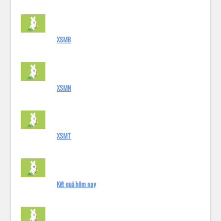
XSMB
XSMN
XSMT
Kết quả hôm nay