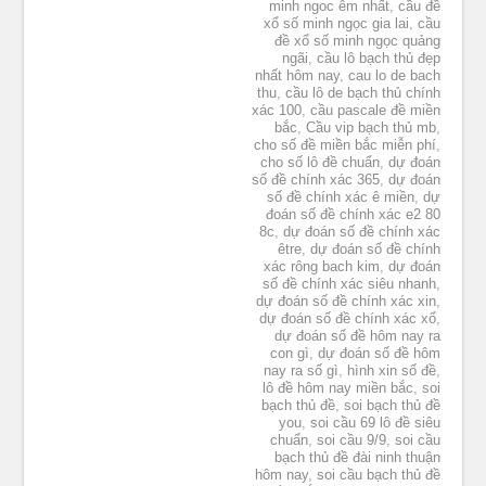
minh ngoc êm nhất
,
cầu đề
xổ số minh ngọc gia lai
,
cầu
đề xổ số minh ngọc quảng
ngãi
,
cầu lô bạch thủ đẹp
nhất hôm nay
,
cau lo de bach
thu
,
cầu lô de bạch thủ chính
xác 100
,
cầu pascale đề miền
bắc
,
Cầu vip bạch thủ mb
,
cho số đề miền bắc miễn phí
,
cho số lô đề chuẩn
,
dự đoán
số đề chính xác 365
,
dự đoán
số đề chính xác ê miền
,
dự
đoán số đề chính xác e2 80
8c
,
dự đoán số đề chính xác
être
,
dự đoán số đề chính
xác rông bach kim
,
dự đoán
số đề chính xác siêu nhanh
,
dự đoán số đề chính xác xin
,
dự đoán số đề chính xác xổ
,
dự đoán số đề hôm nay ra
con gì
,
dự đoán số đề hôm
nay ra số gì
,
hình xin số đề
,
lô đề hôm nay miền bắc
,
soi
bạch thủ đề
,
soi bạch thủ đề
you
,
soi cầu 69 lô đề siêu
chuẩn
,
soi cầu 9/9
,
soi cầu
bạch thủ đề đài ninh thuận
hôm nay
,
soi cầu bạch thủ đề