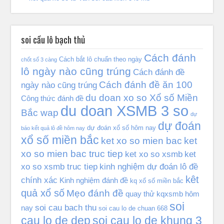
soi cầu lô bạch thủ
Cách đánh
Cách bắt lô chuẩn theo ngày
chốt số 3 càng
lô ngày nào cũng trúng
Cách đánh đề
Cách đánh đề ăn 100
ngày nào cũng trúng
du doan xo so Xổ số Miền
Công thức đánh đề
du doan XSMB 3 so
Bắc wap
dự
dự đoán
dự đoán xổ số hôm nay
báo kết quả lô đề hôm nay
xổ số miền bắc
ket xo so mien bac
ket
xo so mien bac truc tiep
ket xo so xsmb
ket
xo so xsmb truc tiep
kinh nghiệm dự đoán lô đề
kêt
chính xác
Kinh nghiệm đánh đề
kq xổ số miền bắc
quả xổ số
Mẹo đánh đề
quay thử kqxsmb hôm
soi
soi cau bach thu
nay
soi cau lo de chuan 668
cau lo de dep
soi cau lo de khung 3