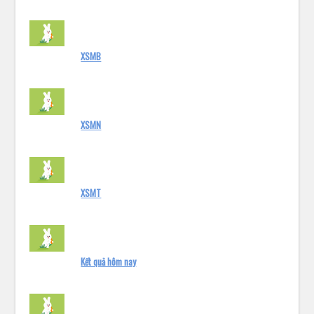
XSMB
XSMN
XSMT
Kết quả hôm nay