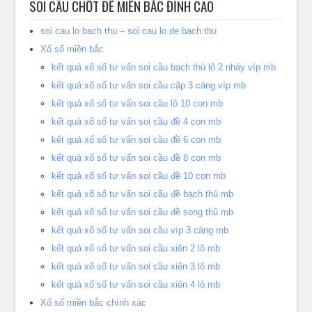
SOI CẦU CHỐT ĐỀ MIỀN BẮC ĐỈNH CAO
soi cau lo bach thu – soi cau lo de bach thu
Xổ số miền bắc
kết quả xổ số tư vấn soi cầu bạch thủ lô 2 nháy víp mb
kết quả xổ số tư vấn soi cầu cặp 3 càng víp mb
kết quả xổ số tư vấn soi cầu lô 10 con mb
kết quả xổ số tư vấn soi cầu đề 4 con mb
kết quả xổ số tư vấn soi cầu đề 6 con mb
kết quả xổ số tư vấn soi cầu đề 8 con mb
kết quả xổ số tư vấn soi cầu đề 10 con mb
kết quả xổ số tư vấn soi cầu đề bạch thủ mb
kết quả xổ số tư vấn soi cầu đề song thủ mb
kết quả xổ số tư vấn soi cầu víp 3 càng mb
kết quả xổ số tư vấn soi cầu xiên 2 lô mb
kết quả xổ số tư vấn soi cầu xiên 3 lô mb
kết quả xổ số tư vấn soi cầu xiên 4 lô mb
Xổ số miền bắc chính xác