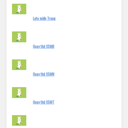
Loto miền Trung
Quay thử XSMB
Quay thử XSMN
Quay thử XSMT