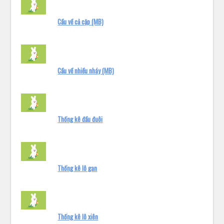
Cầu về cả cặp (MB)
Cầu về nhiều nháy (MB)
Thống kê đầu đuôi
Thống kê lô gan
Thống kê lô xiên