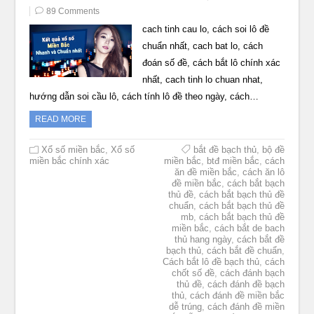
89 Comments
cach tinh cau lo, cách soi lô đề
chuẩn nhất, cach bat lo, cách
đoán số đề, cách bắt lô chính xác
nhất, cach tinh lo chuan nhat,
hướng dẫn soi cầu lô, cách tính lô đề theo ngày, cách…
READ MORE
Xổ số miền bắc
,
Xổ số
bắt đề bạch thủ
,
bộ đề
miền bắc chính xác
miền bắc
,
btđ miền bắc
,
cách
ăn đề miền bắc
,
cách ăn lô
đề miền bắc
,
cách bắt bạch
thủ đề
,
cách bắt bạch thủ đề
chuẩn
,
cách bắt bạch thủ đề
mb
,
cách bắt bạch thủ đề
miền bắc
,
cách bắt de bach
thủ hang ngày
,
cách bắt đề
bạch thủ
,
cách bắt đề chuẩn
,
Cách bắt lô đề bạch thủ
,
cách
chốt số đề
,
cách đánh bạch
thủ đề
,
cách đánh đề bạch
thủ
,
cách đánh đề miền bắc
dễ trúng
,
cách đánh đề miền