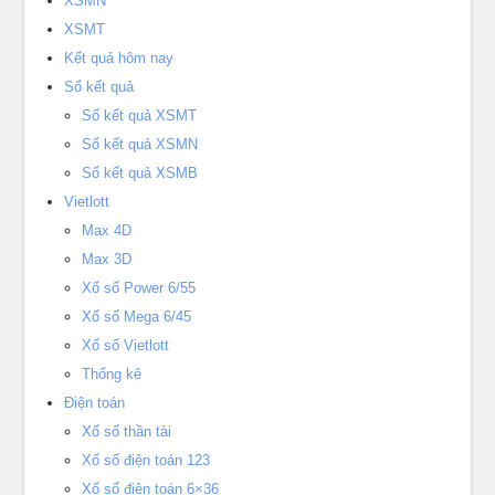
XSMN
XSMT
Kết quả hôm nay
Sổ kết quả
Sổ kết quả XSMT
Sổ kết quả XSMN
Sổ kết quả XSMB
Vietlott
Max 4D
Max 3D
Xổ số Power 6/55
Xổ số Mega 6/45
Xổ số Vietlott
Thống kê
Điện toán
Xổ số thần tài
Xổ số điện toán 123
Xổ số điện toán 6×36