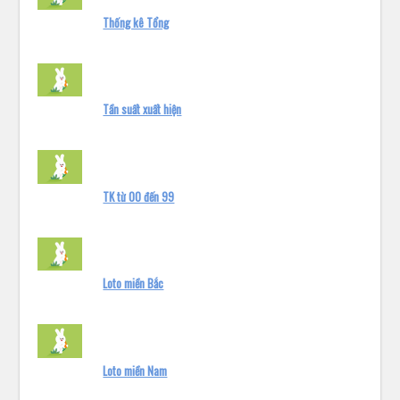
Thống kê Tổng
Tần suất xuất hiện
TK từ 00 đến 99
Loto miền Bắc
Loto miền Nam