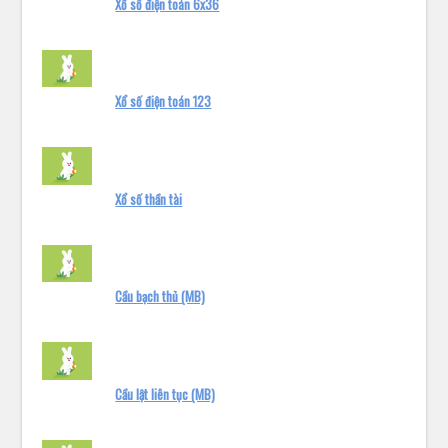
Xổ số điện toán 6x36
Xổ số điện toán 123
Xổ số thần tài
Cầu bạch thủ (MB)
Cầu lật liên tục (MB)