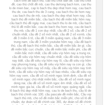
cách tính đề bạch thủ
,
cao thủ chốt dàn đề
,
cao thủ chốt
đề
,
cao thủ chốt đề mb
,
cao thu de/rong bach kim
,
cao thu
lo de mien bac
,
cap lo bach thu dep nhat hom nay
,
cau bach
thu de
,
cau bach thu de 3 cang
,
cau bach thu de hom nay
,
cau bach thu de mb
,
cau bach thu dep nhat hom nay
,
cầu
bạch thủ đề miền bắc
,
cầu bạch thủ đề miền bắc hôm nay
,
cầu bạch thủ đề ngày mai
,
cau bach thu lo de mb
,
cầu bạch
thủ lô đề miền bắc
,
cau de bach thu hom nay
,
cau de bach
thu mb
,
cầu đề 1 con duy nhất
,
cầu đề 2 số
,
cầu đề 2 số
chuẩn nhất
,
cầu đề 2 số mới nhất
,
cầu đề 2 số xsmb
,
cầu
đề 3 miền ô tô
,
cầu đề 3 miền quảng nam
,
cầu đề 3 miền
trung nam
,
cầu đề 3 miền youtube hôm nay
,
cầu đề bạch
thủ
,
cầu đề bạch thủ miền bắc
,
cầu đề miền bắc ăn gì
,
cầu
đề miền bắc cực chuẩn
,
cầu đề miền bắc miễn phí
,
cầu đề
miền bắc mới nhất
,
cầu đề siêu víp hôm nay a trung roi
,
cầu đề siêu víp hôm nay chuẩn nhất
,
cầu đề siêu víp hôm
nay êđê
,
cầu đề siêu víp hôm nay lô
,
cầu đề siêu víp hôm
nay phương trang
,
cầu đề siêu víp hôm nay ra con gì
,
cầu
đề siêu víp hôm nay số mấy
,
cầu đề siêu vip hôm nay tình
hình
,
cầu đề siêu víp hôm nay về bao nhiêu
,
cầu đề siêu vip
hôm nay xem
,
cầu đề xổ số minh ngọc bình định
,
cầu đề xổ
số minh ngọc chủ nhật miền bắc
,
cầu đề xổ số minh ngọc
dong nai
,
cầu đề xổ số minh ngoc êm nhất
,
cầu đề xổ số
minh ngọc gia lai
,
cầu đề xổ số minh ngọc quảng ngãi
,
cầu
lô bạch thủ đẹp nhất hôm nay
,
cau lo de bach thu
,
cầu lô de
bạch thủ chính xác 100
,
cầu pascale đề miền bắc
,
Cầu vip
bạch thủ mb
,
cho số đề miền bắc miễn phí
,
cho số lô đề
chuẩn
,
dự đoán số đề chính xác 365
,
dự đoán số đề chính