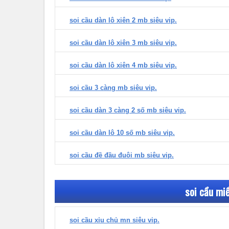
soi cầu dàn lô xiên 2 mb siêu vip.
soi cầu dàn lô xiên 3 mb siêu vip.
soi cầu dàn lô xiên 4 mb siêu vip.
soi cầu 3 càng mb siêu vip.
soi cầu dàn 3 càng 2 số mb siêu vip.
soi cầu dàn lô 10 số mb siêu vip.
soi cầu đề đầu đuôi mb siêu vip.
soi cầu mi
soi cầu xỉu chủ mn siêu vip.