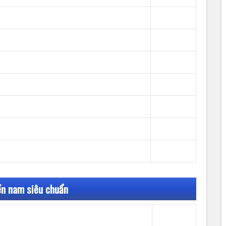
ền nam siêu chuẩn