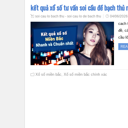
kết quả xổ số tư vấn soi cầu đề bạch thủ
soi cau lo bach thu - soi cau lo de bach thu
04/06/2026
cach 
đề, c
cầu l
REA
Xổ số miền bắc
,
Xổ số miền bắc chính xác