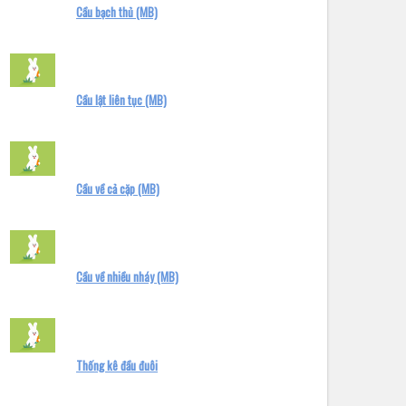
Cầu bạch thủ (MB)
Cầu lật liên tục (MB)
Cầu về cả cặp (MB)
Cầu về nhiều nháy (MB)
Thống kê đầu đuôi