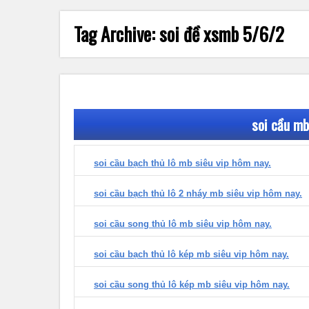
Tag Archive:
soi đề xsmb 5/6/2
soi cầu mb
soi cầu bạch thủ lô mb siêu vip hôm nay.
soi cầu bạch thủ lô 2 nháy mb siêu vip hôm nay.
soi cầu song thủ lô mb siêu vip hôm nay.
soi cầu bạch thủ lô kép mb siêu vip hôm nay.
soi cầu song thủ lô kép mb siêu vip hôm nay.