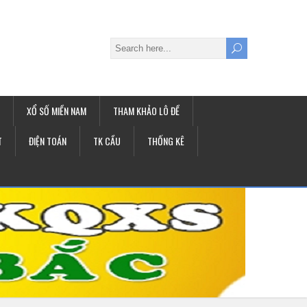
XỔ SỐ MIỀN NAM
THAM KHẢO LÔ ĐỀ
T
ĐIỆN TOÁN
TK CẦU
THỐNG KÊ