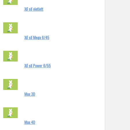
Xổ số vietlott
Xổ số Mega 6/45
Xổ số Power 6/55
Max 3D
Max 4D