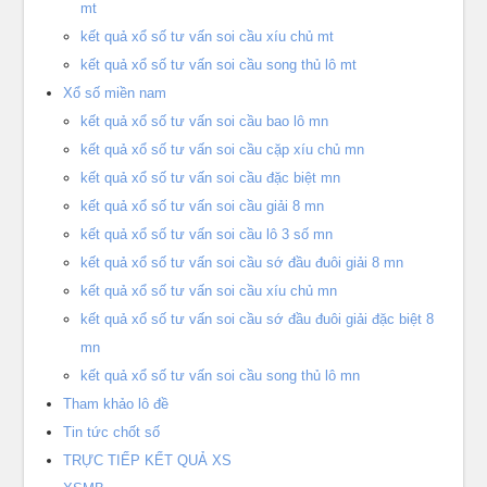
mt
kết quả xổ số tư vấn soi cầu xíu chủ mt
kết quả xổ số tư vấn soi cầu song thủ lô mt
Xổ số miền nam
kết quả xổ số tư vấn soi cầu bao lô mn
kết quả xổ số tư vấn soi cầu cặp xíu chủ mn
kết quả xổ số tư vấn soi cầu đặc biệt mn
kết quả xổ số tư vấn soi cầu giải 8 mn
kết quả xổ số tư vấn soi cầu lô 3 số mn
kết quả xổ số tư vấn soi cầu sớ đầu đuôi giải 8 mn
kết quả xổ số tư vấn soi cầu xíu chủ mn
kết quả xổ số tư vấn soi cầu sớ đầu đuôi giải đặc biệt 8
mn
kết quả xổ số tư vấn soi cầu song thủ lô mn
Tham khảo lô đề
Tin tức chốt số
TRỰC TIẾP KẾT QUẢ XS