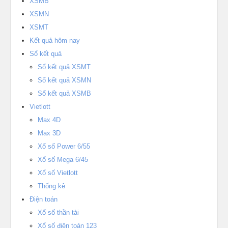
XSMB
XSMN
XSMT
Kết quả hôm nay
Sổ kết quả
Sổ kết quả XSMT
Sổ kết quả XSMN
Sổ kết quả XSMB
Vietlott
Max 4D
Max 3D
Xổ số Power 6/55
Xổ số Mega 6/45
Xổ số Vietlott
Thống kê
Điện toán
Xổ số thần tài
Xổ số điện toán 123