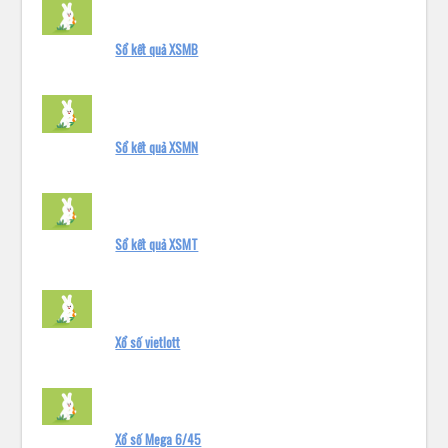
Sổ kết quả XSMB
Sổ kết quả XSMN
Sổ kết quả XSMT
Xổ số vietlott
Xổ số Mega 6/45