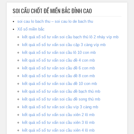
SOI CẦU CHỐT ĐỀ MIỀN BẮC ĐỈNH CAO
soi cau lo bach thu – soi cau lo de bach thu
Xổ số miền bắc
kết quả xổ số tư vấn soi cầu bạch thủ lô 2 nháy víp mb
kết quả xổ số tư vấn soi cầu cặp 3 càng víp mb
kết quả xổ số tư vấn soi cầu lô 10 con mb
kết quả xổ số tư vấn soi cầu đề 4 con mb
kết quả xổ số tư vấn soi cầu đề 6 con mb
kết quả xổ số tư vấn soi cầu đề 8 con mb
kết quả xổ số tư vấn soi cầu đề 10 con mb
kết quả xổ số tư vấn soi cầu đề bạch thủ mb
kết quả xổ số tư vấn soi cầu đề song thủ mb
kết quả xổ số tư vấn soi cầu víp 3 càng mb
kết quả xổ số tư vấn soi cầu xiên 2 lô mb
kết quả xổ số tư vấn soi cầu xiên 3 lô mb
kết quả xổ số tư vấn soi cầu xiên 4 lô mb