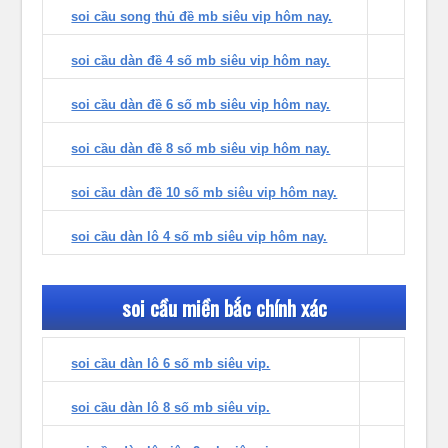
soi cầu song thủ đề mb siêu vip hôm nay.
soi cầu dàn đề 4 số mb siêu vip hôm nay.
soi cầu dàn đề 6 số mb siêu vip hôm nay.
soi cầu dàn đề 8 số mb siêu vip hôm nay.
soi cầu dàn đề 10 số mb siêu vip hôm nay.
soi cầu dàn lô 4 số mb siêu vip hôm nay.
soi cầu miền bắc chính xác
soi cầu dàn lô 6 số mb siêu vip.
soi cầu dàn lô 8 số mb siêu vip.