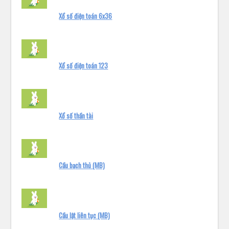
Xổ số điện toán 6x36
Xổ số điện toán 123
Xổ số thần tài
Cầu bạch thủ (MB)
Cầu lật liên tục (MB)