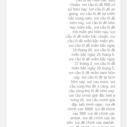
cầu lô de miền bắc siêu
chuẩn
,
soi cầu lô đề 888 xổ
số hôm nay
,
soi cầu lô đề an
giang
,
soi cầu lô đề ba miền
bắc trung nam
,
soi cầu lô đề
hôm nay
,
soi cầu lô đề hôm
nay miền bắc
,
soi cầu lô đề
mb miễn phí hôm nay
,
soi
cầu lô đề miền bắc chuẩn
,
soi
cầu lô đề miền bắc miễn phí
,
soi cầu lô đề miền bắc ngày
14 tháng 04
,
soi cầu lô đề
miền bắc ngày 26 tháng 5
,
soi cầu lô đề miền bắc ngày
27 tháng 3
,
soi cầu lô đề
miền bắc ngày 29 tháng 5
,
soi cầu lô đề miền nam hôm
nay
,
soi cầu lô đề tp hcm
hôm nay
,
soi cau mien
,
soi
cầu song thủ đề 3 càng
,
soi
cầu sông thủ lô đề hôm nay
,
soi cầu xsmb giải đặc biệt a
trúng rồi
,
soi cầu xsmb giải
đặc biệt minh ngoc
,
soi đề
chính xác 6868
,
soi đề chính
xác 888
,
soi đề chính xác
amtek
,
soi đề chính xác ăn
tiền
,
soi đề chính xác daklak
,