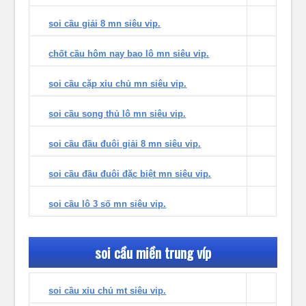
soi cầu giải 8 mn siêu vip.
chốt cầu hôm nay bao lô mn siêu vip.
soi cầu cặp xỉu chủ mn siêu vip.
soi cầu song thủ lô mn siêu vip.
soi cầu đầu đuôi giải 8 mn siêu vip.
soi cầu đầu đuôi đặc biệt mn siêu vip.
soi cầu lô 3 số mn siêu vip.
soi cầu miền trung víp
soi cầu xỉu chủ mt siêu vip.