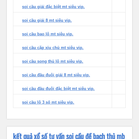
soi cầu giải đặc biệt mt siêu vip.
soi cầu giải 8 mt siêu vip.
soi cầu bao lô mt siêu vip.
soi cầu cặp xỉu chủ mt siêu vip.
soi cầu song thủ lô mt siêu vip.
soi cầu đầu đuôi giải 8 mt siêu vip.
soi cầu đầu đuôi đặc biệt mt siêu vip.
soi cầu lô 3 số mt siêu vip.
kết quả xổ số tư vấn soi cầu đề bạch thủ mb