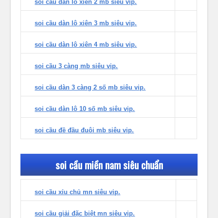
soi cầu dàn lô xiên 2 mb siêu vip.
soi cầu dàn lô xiên 3 mb siêu vip.
soi cầu dàn lô xiên 4 mb siêu vip.
soi cầu 3 càng mb siêu vip.
soi cầu dàn 3 càng 2 số mb siêu vip.
soi cầu dàn lô 10 số mb siêu vip.
soi cầu đề đầu đuôi mb siêu vip.
soi cầu miền nam siêu chuẩn
soi cầu xỉu chủ mn siêu vip.
soi cầu giải đặc biệt mn siêu vip.