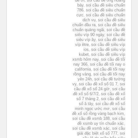
đề ơi
,
soi cầu đề ông hoàng
bảy
,
soi cầu đề siêu chuẩn
786
,
soi cầu đề siêu chuẩn
cực
,
soi cầu đề siêu chuẩn
dịch vụ
,
soi cầu đề siêu
chuẩn đầu ra
,
soi cầu đề siêu
chuẩn quảng ngãi
,
soi cầu đề
siêu víp 90 ngày
,
soi cầu đề
siêu víp ây
,
soi cầu đề siêu
víp être
,
soi cầu đề siêu víp
ios
,
soi cầu đề siêu víp
kubet
,
soi cầu đề siêu víp
xsmb hôm nay
,
soi cầu đề tối
nay 366
,
soi cầu đề tối nay o
california
,
soi cầu đề tối nay
rồng vàng
,
soi cầu đề tối nay
yên 24h
,
soi cầu đề tường
vy
,
soi cầu đề xổ số 01 7
,
soi
cầu đề xổ số 24 giờ
,
soi cầu
đề xổ số 6/7/2
,
soi cầu đề xổ
số 7 tháng 2
,
soi cầu đề xổ
số ă tây
,
soi cầu đề xổ số
minh ngọc ước mơ
,
soi cầu
đề xổ số rồng vàng bạch kim
,
soi cầu đề xsmb 188
,
soi cầu
đề xsmb uy tín chuẩn xác
,
soi cầu đề xsmb xác
,
soi cầu
giải đặc biệt xổ số 777
,
soi