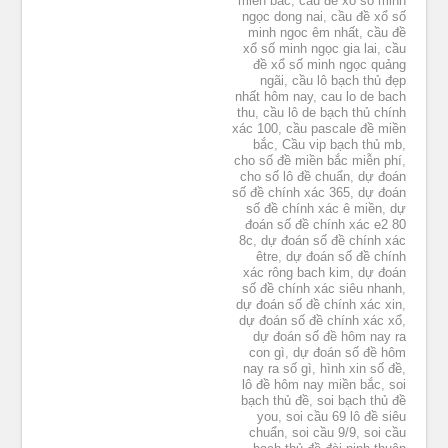
miền bắc
,
cầu đề xổ số minh
ngọc dong nai
,
cầu đề xổ số
minh ngoc êm nhất
,
cầu đề
xổ số minh ngọc gia lai
,
cầu
đề xổ số minh ngọc quảng
ngãi
,
cầu lô bạch thủ đẹp
nhất hôm nay
,
cau lo de bach
thu
,
cầu lô de bạch thủ chính
xác 100
,
cầu pascale đề miền
bắc
,
Cầu vip bạch thủ mb
,
cho số đề miền bắc miễn phí
,
cho số lô đề chuẩn
,
dự đoán
số đề chính xác 365
,
dự đoán
số đề chính xác ê miền
,
dự
đoán số đề chính xác e2 80
8c
,
dự đoán số đề chính xác
être
,
dự đoán số đề chính
xác rông bach kim
,
dự đoán
số đề chính xác siêu nhanh
,
dự đoán số đề chính xác xin
,
dự đoán số đề chính xác xổ
,
dự đoán số đề hôm nay ra
con gì
,
dự đoán số đề hôm
nay ra số gì
,
hình xin số đề
,
lô đề hôm nay miền bắc
,
soi
bạch thủ đề
,
soi bạch thủ đề
you
,
soi cầu 69 lô đề siêu
chuẩn
,
soi cầu 9/9
,
soi cầu