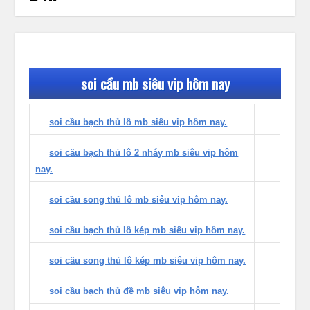
soi cầu mb siêu vip hôm nay
soi cầu bạch thủ lô mb siêu vip hôm nay.
soi cầu bạch thủ lô 2 nháy mb siêu vip hôm
nay.
soi cầu song thủ lô mb siêu vip hôm nay.
soi cầu bạch thủ lô kép mb siêu vip hôm nay.
soi cầu song thủ lô kép mb siêu vip hôm nay.
soi cầu bạch thủ đề mb siêu vip hôm nay.