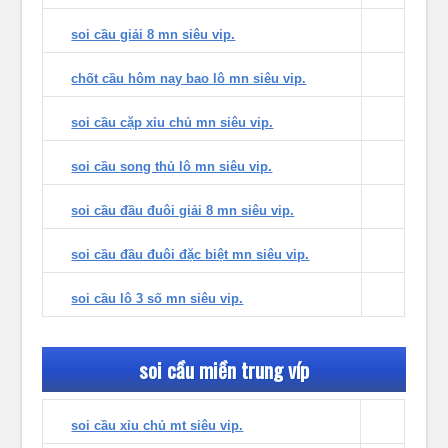
soi cầu giải 8 mn siêu vip.
chốt cầu hôm nay bao lô mn siêu vip.
soi cầu cặp xỉu chủ mn siêu vip.
soi cầu song thủ lô mn siêu vip.
soi cầu đầu đuôi giải 8 mn siêu vip.
soi cầu đầu đuôi đặc biệt mn siêu vip.
soi cầu lô 3 số mn siêu vip.
soi cầu miền trung víp
soi cầu xỉu chủ mt siêu vip.