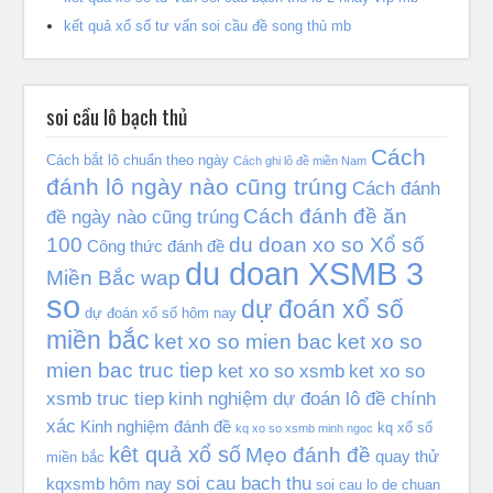
kết quả xổ số tư vấn soi cầu đề song thủ mb
soi cầu lô bạch thủ
Cách
Cách bắt lô chuẩn theo ngày
Cách ghi lô đề miền Nam
đánh lô ngày nào cũng trúng
Cách đánh
Cách đánh đề ăn
đề ngày nào cũng trúng
100
du doan xo so Xổ số
Công thức đánh đề
du doan XSMB 3
Miền Bắc wap
so
dự đoán xổ số
dự đoán xổ số hôm nay
miền bắc
ket xo so mien bac
ket xo so
mien bac truc tiep
ket xo so xsmb
ket xo so
xsmb truc tiep
kinh nghiệm dự đoán lô đề chính
xác
Kinh nghiệm đánh đề
kq xổ số
kq xo so xsmb minh ngoc
kêt quả xổ số
Mẹo đánh đề
quay thử
miền bắc
soi cau bach thu
kqxsmb hôm nay
soi cau lo de chuan