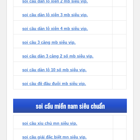
soi cầu dàn lô xiên 2 mb siêu vip.
soi cầu dàn lô xiên 3 mb siêu vip.
soi cầu dàn lô xiên 4 mb siêu vip.
soi cầu 3 càng mb siêu vip.
soi cầu dàn 3 càng 2 số mb siêu vip.
soi cầu dàn lô 10 số mb siêu vip.
soi cầu đề đầu đuôi mb siêu vip.
soi cầu miền nam siêu chuẩn
soi cầu xỉu chủ mn siêu vip.
soi cầu giải đặc biệt mn siêu vip.