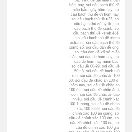
bạch thủ đề đài ninh thuận
hôm nay
,
soi cầu bạch thủ đề
miền bắc ngày hôm nay
,
soi
cầu bạch thủ đề ơi hôm nay
,
soi cầu bạch thủ đề u23
,
soi
cầu bạch thủ đề uy tín
,
soi
cầu bạch thủ đề xsmb
,
soi
cầu bạch thủ đề xsmb êđê
,
soi cầu bạch thủ đề xsmb
extranet
,
soi cầu bạch thủ đề
xsmb số
,
soi cầu dàn đề ong
,
soi cầu dàn đề xổ số miền
bắc
,
soi cau de hom nay
,
soi
cau de hom nay mien bac
,
soi cầu đề 00-99
,
soi cầu đề
50 số
,
soi cầu đề bạch thủ
mb
,
soi cầu đề chắc ăn 100
30
,
soi cầu đề chắc ăn 100 ơi
hôm nay
,
soi cầu đề chắc ăn
100 ôm
,
soi cầu đề chắc ăn 4
con
,
soi cầu đề chắc ăn bao
nhiêu
,
soi cầu đề chính xác
100 1 tháng
,
soi cầu đề chính
xác 100 8888
,
soi cầu đề
chính xác 100 an giang
,
soi
cầu đề chính xác 100 êm
,
soi
cầu đề chính xác 100 eu
,
soi
cầu đề chính xác 100 giải