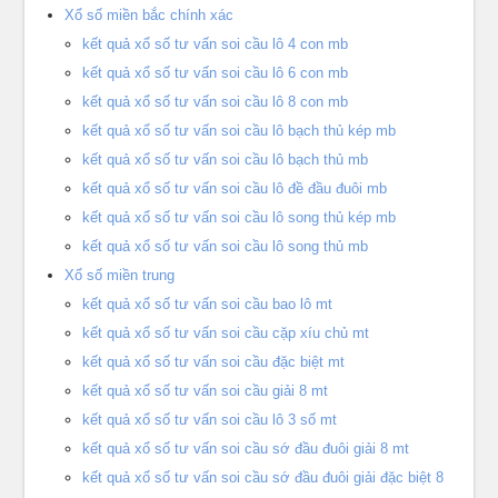
Xổ số miền bắc chính xác
kết quả xổ số tư vấn soi cầu lô 4 con mb
kết quả xổ số tư vấn soi cầu lô 6 con mb
kết quả xổ số tư vấn soi cầu lô 8 con mb
kết quả xổ số tư vấn soi cầu lô bạch thủ kép mb
kết quả xổ số tư vấn soi cầu lô bạch thủ mb
kết quả xổ số tư vấn soi cầu lô đề đầu đuôi mb
kết quả xổ số tư vấn soi cầu lô song thủ kép mb
kết quả xổ số tư vấn soi cầu lô song thủ mb
Xổ số miền trung
kết quả xổ số tư vấn soi cầu bao lô mt
kết quả xổ số tư vấn soi cầu cặp xíu chủ mt
kết quả xổ số tư vấn soi cầu đặc biệt mt
kết quả xổ số tư vấn soi cầu giải 8 mt
kết quả xổ số tư vấn soi cầu lô 3 số mt
kết quả xổ số tư vấn soi cầu sớ đầu đuôi giải 8 mt
kết quả xổ số tư vấn soi cầu sớ đầu đuôi giải đặc biệt 8