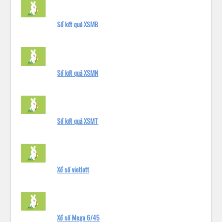
Sổ kết quả XSMB
Sổ kết quả XSMN
Sổ kết quả XSMT
Xổ số vietlott
Xổ số Mega 6/45