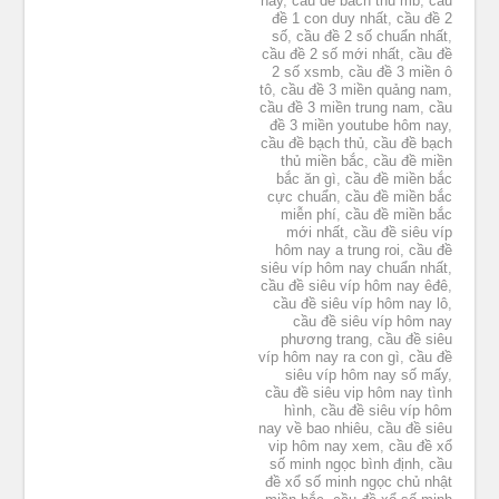
nay
,
cau de bach thu mb
,
cầu
đề 1 con duy nhất
,
cầu đề 2
số
,
cầu đề 2 số chuẩn nhất
,
cầu đề 2 số mới nhất
,
cầu đề
2 số xsmb
,
cầu đề 3 miền ô
tô
,
cầu đề 3 miền quảng nam
,
cầu đề 3 miền trung nam
,
cầu
đề 3 miền youtube hôm nay
,
cầu đề bạch thủ
,
cầu đề bạch
thủ miền bắc
,
cầu đề miền
bắc ăn gì
,
cầu đề miền bắc
cực chuẩn
,
cầu đề miền bắc
miễn phí
,
cầu đề miền bắc
mới nhất
,
cầu đề siêu víp
hôm nay a trung roi
,
cầu đề
siêu víp hôm nay chuẩn nhất
,
cầu đề siêu víp hôm nay êđê
,
cầu đề siêu víp hôm nay lô
,
cầu đề siêu víp hôm nay
phương trang
,
cầu đề siêu
víp hôm nay ra con gì
,
cầu đề
siêu víp hôm nay số mấy
,
cầu đề siêu vip hôm nay tình
hình
,
cầu đề siêu víp hôm
nay về bao nhiêu
,
cầu đề siêu
vip hôm nay xem
,
cầu đề xổ
số minh ngọc bình định
,
cầu
đề xổ số minh ngọc chủ nhật