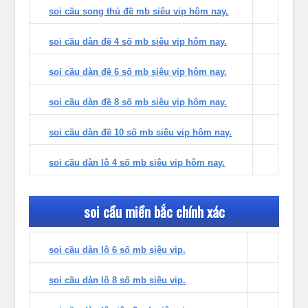
soi cầu song thủ đề mb siêu vip hôm nay.
soi cầu dàn đề 4 số mb siêu vip hôm nay.
soi cầu dàn đề 6 số mb siêu vip hôm nay.
soi cầu dàn đề 8 số mb siêu vip hôm nay.
soi cầu dàn đề 10 số mb siêu vip hôm nay.
soi cầu dàn lô 4 số mb siêu vip hôm nay.
soi cầu miền bắc chính xác
soi cầu dàn lô 6 số mb siêu vip.
soi cầu dàn lô 8 số mb siêu vip.