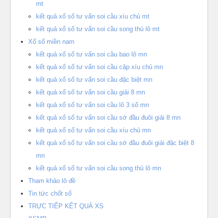
mt
kết quả xổ số tư vấn soi cầu xíu chủ mt
kết quả xổ số tư vấn soi cầu song thủ lô mt
Xổ số miền nam
kết quả xổ số tư vấn soi cầu bao lô mn
kết quả xổ số tư vấn soi cầu cặp xíu chủ mn
kết quả xổ số tư vấn soi cầu đặc biệt mn
kết quả xổ số tư vấn soi cầu giải 8 mn
kết quả xổ số tư vấn soi cầu lô 3 số mn
kết quả xổ số tư vấn soi cầu sớ đầu đuôi giải 8 mn
kết quả xổ số tư vấn soi cầu xíu chủ mn
kết quả xổ số tư vấn soi cầu sớ đầu đuôi giải đặc biệt 8
mn
kết quả xổ số tư vấn soi cầu song thủ lô mn
Tham khảo lô đề
Tin tức chốt số
TRỰC TIẾP KẾT QUẢ XS