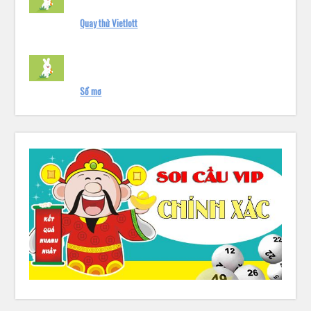
Quay thử Vietlott
Sổ mơ