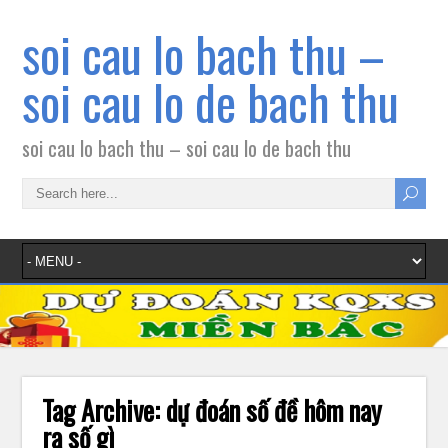
soi cau lo bach thu –
soi cau lo de bach thu
soi cau lo bach thu – soi cau lo de bach thu
Tag Archive:
dự đoán số đề hôm nay
ra số gì