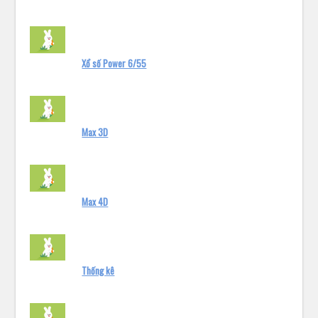
Xổ số Power 6/55
Max 3D
Max 4D
Thống kê