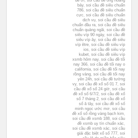
đề ơi
,
soi cầu đề ông hoàng
bảy
,
soi cầu đề siêu chuẩn
786
,
soi cầu đề siêu chuẩn
cực
,
soi cầu đề siêu chuẩn
dịch vụ
,
soi cầu đề siêu
chuẩn đầu ra
,
soi cầu đề siêu
chuẩn quảng ngãi
,
soi cầu đề
siêu víp 90 ngày
,
soi cầu đề
siêu víp ây
,
soi cầu đề siêu
víp être
,
soi cầu đề siêu víp
ios
,
soi cầu đề siêu víp
kubet
,
soi cầu đề siêu víp
xsmb hôm nay
,
soi cầu đề tối
nay 366
,
soi cầu đề tối nay o
california
,
soi cầu đề tối nay
rồng vàng
,
soi cầu đề tối nay
yên 24h
,
soi cầu đề tường
vy
,
soi cầu đề xổ số 01 7
,
soi
cầu đề xổ số 24 giờ
,
soi cầu
đề xổ số 6/7/2
,
soi cầu đề xổ
số 7 tháng 2
,
soi cầu đề xổ
số ă tây
,
soi cầu đề xổ số
minh ngọc ước mơ
,
soi cầu
đề xổ số rồng vàng bạch kim
,
soi cầu đề xsmb 188
,
soi cầu
đề xsmb uy tín chuẩn xác
,
soi cầu đề xsmb xác
,
soi cầu
giải đặc biệt xổ số 777
,
soi