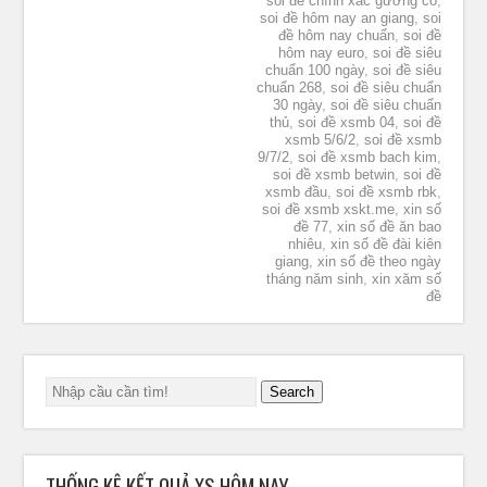
soi đề chính xác gương có
,
soi đề hôm nay an giang
,
soi
đề hôm nay chuẩn
,
soi đề
hôm nay euro
,
soi đề siêu
chuẩn 100 ngày
,
soi đề siêu
chuẩn 268
,
soi đề siêu chuẩn
30 ngày
,
soi đề siêu chuẩn
thủ
,
soi đề xsmb 04
,
soi đề
xsmb 5/6/2
,
soi đề xsmb
9/7/2
,
soi đề xsmb bach kim
,
soi đề xsmb betwin
,
soi đề
xsmb đầu
,
soi đề xsmb rbk
,
soi đề xsmb xskt.me
,
xin số
đề 77
,
xin số đề ăn bao
nhiêu
,
xin số đề đài kiên
giang
,
xin số đề theo ngày
tháng năm sinh
,
xin xăm số
đề
Search
THỐNG KÊ KẾT QUẢ XS HÔM NAY