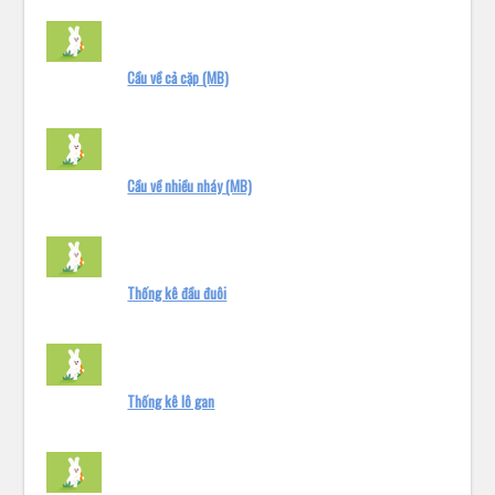
Cầu về cả cặp (MB)
Cầu về nhiều nháy (MB)
Thống kê đầu đuôi
Thống kê lô gan