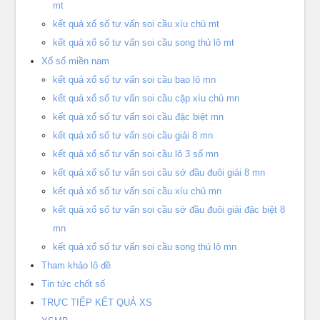
mt
kết quả xổ số tư vấn soi cầu xíu chủ mt
kết quả xổ số tư vấn soi cầu song thủ lô mt
Xổ số miền nam
kết quả xổ số tư vấn soi cầu bao lô mn
kết quả xổ số tư vấn soi cầu cặp xíu chủ mn
kết quả xổ số tư vấn soi cầu đặc biệt mn
kết quả xổ số tư vấn soi cầu giải 8 mn
kết quả xổ số tư vấn soi cầu lô 3 số mn
kết quả xổ số tư vấn soi cầu sớ đầu đuôi giải 8 mn
kết quả xổ số tư vấn soi cầu xíu chủ mn
kết quả xổ số tư vấn soi cầu sớ đầu đuôi giải đặc biệt 8
mn
kết quả xổ số tư vấn soi cầu song thủ lô mn
Tham khảo lô đề
Tin tức chốt số
TRỰC TIẾP KẾT QUẢ XS