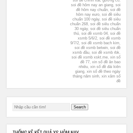
soi đề chính xác gương có
,
soi đề hôm nay an giang
,
soi
đề hôm nay chuẩn
,
soi đề
hôm nay euro
,
soi đề siêu
chuẩn 100 ngày
,
soi đề siêu
chuẩn 268
,
soi đề siêu chuẩn
30 ngày
,
soi đề siêu chuẩn
thủ
,
soi đề xsmb 04
,
soi đề
xsmb 5/6/2
,
soi đề xsmb
9/7/2
,
soi đề xsmb bach kim
,
soi đề xsmb betwin
,
soi đề
xsmb đầu
,
soi đề xsmb rbk
,
soi đề xsmb xskt.me
,
xin số
đề 77
,
xin số đề ăn bao
nhiêu
,
xin số đề đài kiên
giang
,
xin số đề theo ngày
tháng năm sinh
,
xin xăm số
đề
Search
THỐNG KÊ KẾT QUẢ XS HÔM NAY