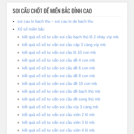
SOI CẦU CHỐT ĐỀ MIỀN BẮC ĐỈNH CAO
soi cau lo bach thu – soi cau lo de bach thu
Xổ số miền bắc
kết quả xổ số tư vấn soi cầu bạch thủ lô 2 nháy víp mb
kết quả xổ số tư vấn soi cầu cặp 3 càng víp mb
kết quả xổ số tư vấn soi cầu lô 10 con mb
kết quả xổ số tư vấn soi cầu đề 4 con mb
kết quả xổ số tư vấn soi cầu đề 6 con mb
kết quả xổ số tư vấn soi cầu đề 8 con mb
kết quả xổ số tư vấn soi cầu đề 10 con mb
kết quả xổ số tư vấn soi cầu đề bạch thủ mb
kết quả xổ số tư vấn soi cầu đề song thủ mb
kết quả xổ số tư vấn soi cầu víp 3 càng mb
kết quả xổ số tư vấn soi cầu xiên 2 lô mb
kết quả xổ số tư vấn soi cầu xiên 3 lô mb
kết quả xổ số tư vấn soi cầu xiên 4 lô mb