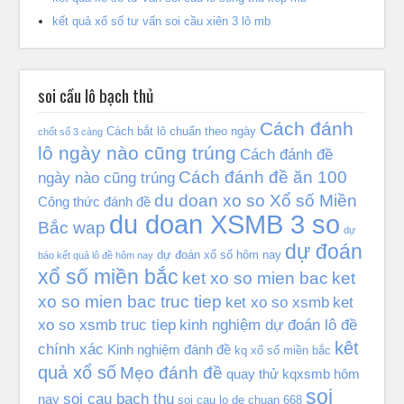
kết quả xổ số tư vấn soi cầu xiên 3 lô mb
soi cầu lô bạch thủ
Cách đánh
Cách bắt lô chuẩn theo ngày
chốt số 3 càng
lô ngày nào cũng trúng
Cách đánh đề
Cách đánh đề ăn 100
ngày nào cũng trúng
du doan xo so Xổ số Miền
Công thức đánh đề
du doan XSMB 3 so
Bắc wap
dự
dự đoán
dự đoán xổ số hôm nay
báo kết quả lô đề hôm nay
xổ số miền bắc
ket xo so mien bac
ket
xo so mien bac truc tiep
ket xo so xsmb
ket
xo so xsmb truc tiep
kinh nghiệm dự đoán lô đề
kêt
chính xác
Kinh nghiệm đánh đề
kq xổ số miền bắc
quả xổ số
Mẹo đánh đề
quay thử kqxsmb hôm
soi
soi cau bach thu
nay
soi cau lo de chuan 668