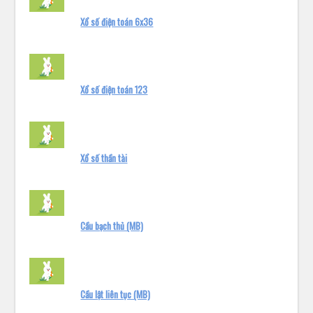
Xổ số điện toán 6x36
Xổ số điện toán 123
Xổ số thần tài
Cầu bạch thủ (MB)
Cầu lật liên tục (MB)