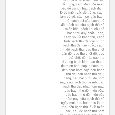
thủ
,
cách đánh đề miền bắc
dễ trúng
,
cách đánh đề miền
bắc dễ trúng nhất
,
cách đánh
lô đề miền bắc dễ trúng
,
cách
làm số đề
,
cách soi cầu bạch
thủ
,
cách soi cầu bạch thủ
đề
,
cách soi cầu bạch thủ đề
miền bắc
,
cách soi cầu đề
bạch thủ duy nhất 1 con
,
cách soi đề bạch thủ
,
cách
tính bạch thủ đề
,
cách tính
bạch thủ đề miền bắc
,
cách
tính đề bạch thủ
,
cao thủ chốt
dàn đề
,
cao thủ chốt đề
,
cao
thủ chốt đề mb
,
cao thu
de/rong bach kim
,
cao thu lo
de mien bac
,
cap lo bach thu
dep nhat hom nay
,
cau bach
thu de
,
cau bach thu de 3
cang
,
cau bach thu de hom
nay
,
cau bach thu de mb
,
cau
bach thu dep nhat hom nay
,
cầu bạch thủ đề miền bắc
,
cầu bạch thủ đề miền bắc
hôm nay
,
cầu bạch thủ đề
ngày mai
,
cau bach thu lo de
mb
,
cầu bạch thủ lô đề miền
bắc
,
cau de bach thu hom