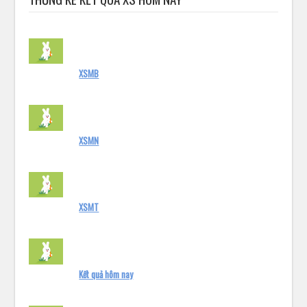
XSMB
XSMN
XSMT
Kết quả hôm nay