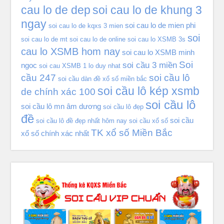
cau lo de dep
soi cau lo de khung 3
ngay
soi cau lo de mien phi
soi cau lo de kqxs 3 mien
soi
soi cau lo de mt
soi cau lo de online
soi cau lo XSMB 3s
cau lo XSMB hom nay
soi cau lo XSMB minh
Soi
soi cầu 3 miền
ngoc
soi cau XSMB 1 lo duy nhat
cầu 247
soi cầu lô
soi cầu dàn đề xổ số miền bắc
soi cầu lô kép xsmb
de chính xác 100
soi cầu lô
soi cầu lô mn âm dương
soi cầu lô đẹp
đề
soi cầu
soi cầu lô đề đẹp nhất hôm nay
soi cầu xổ số
TK xổ số Miền Bắc
xổ số chính xác nhất