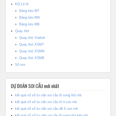
KQ Lô tô
Bảng loto MT
Bảng loto MN
Bảng loto MB
Quay thử
Quay thử Vietlott
Quay thử XSMT
Quay thử XSMN
Quay thử XSMB
Sổ mơ
DỰ ĐOÁN SOI CẦU mới nhất
kết quả xổ số tư vấn soi cầu lô song thủ mb
kết quả xổ số tư vấn soi cầu lô 4 con mb
kết quả xổ số tư vấn soi cầu đề 6 con mb
kết quả xổ số tư vấn soi cầu lô song thủ kép mb