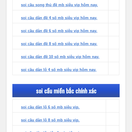
soi cầu song thủ đề mb siêu vip hôm nay.
soi cầu dàn đề 4 số mb siêu vip hôm nay.
soi cầu dàn đề 6 số mb siêu vip hôm nay.
soi cầu dàn đề 8 số mb siêu vip hôm nay.
soi cầu dàn đề 10 số mb siêu vip hôm nay.
soi cầu dàn lô 4 số mb siêu vip hôm nay.
soi cầu miền bắc chính xác
soi cầu dàn lô 6 số mb siêu vip.
soi cầu dàn lô 8 số mb siêu vip.