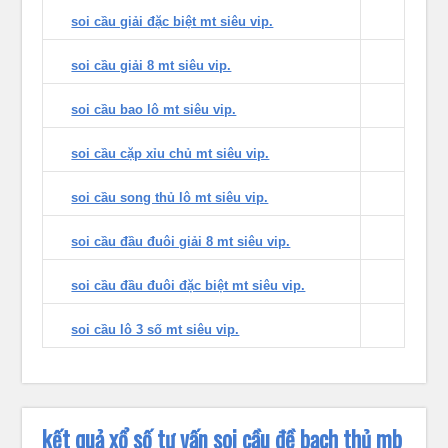
soi cầu giải đặc biệt mt siêu vip.
soi cầu giải 8 mt siêu vip.
soi cầu bao lô mt siêu vip.
soi cầu cặp xỉu chủ mt siêu vip.
soi cầu song thủ lô mt siêu vip.
soi cầu đầu đuôi giải 8 mt siêu vip.
soi cầu đầu đuôi đặc biệt mt siêu vip.
soi cầu lô 3 số mt siêu vip.
kết quả xổ số tư vấn soi cầu đề bạch thủ mb