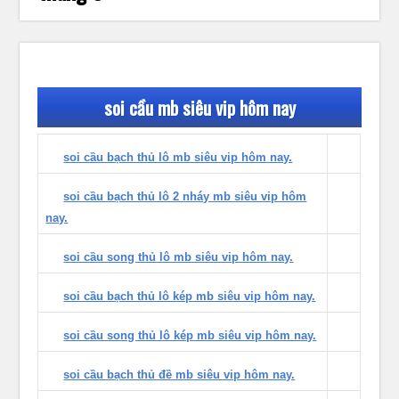
soi cầu mb siêu vip hôm nay
soi cầu bạch thủ lô mb siêu vip hôm nay.
soi cầu bạch thủ lô 2 nháy mb siêu vip hôm
nay.
soi cầu song thủ lô mb siêu vip hôm nay.
soi cầu bạch thủ lô kép mb siêu vip hôm nay.
soi cầu song thủ lô kép mb siêu vip hôm nay.
soi cầu bạch thủ đề mb siêu vip hôm nay.