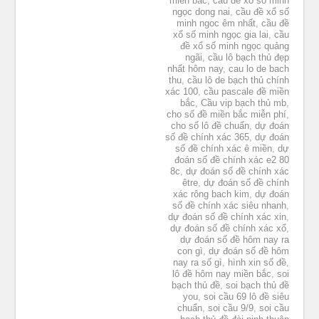
miền bắc
,
cầu đề xổ số minh
ngọc dong nai
,
cầu đề xổ số
minh ngoc êm nhất
,
cầu đề
xổ số minh ngọc gia lai
,
cầu
đề xổ số minh ngọc quảng
ngãi
,
cầu lô bạch thủ đẹp
nhất hôm nay
,
cau lo de bach
thu
,
cầu lô de bạch thủ chính
xác 100
,
cầu pascale đề miền
bắc
,
Cầu vip bạch thủ mb
,
cho số đề miền bắc miễn phí
,
cho số lô đề chuẩn
,
dự đoán
số đề chính xác 365
,
dự đoán
số đề chính xác ê miền
,
dự
đoán số đề chính xác e2 80
8c
,
dự đoán số đề chính xác
être
,
dự đoán số đề chính
xác rông bach kim
,
dự đoán
số đề chính xác siêu nhanh
,
dự đoán số đề chính xác xin
,
dự đoán số đề chính xác xổ
,
dự đoán số đề hôm nay ra
con gì
,
dự đoán số đề hôm
nay ra số gì
,
hình xin số đề
,
lô đề hôm nay miền bắc
,
soi
bạch thủ đề
,
soi bạch thủ đề
you
,
soi cầu 69 lô đề siêu
chuẩn
,
soi cầu 9/9
,
soi cầu