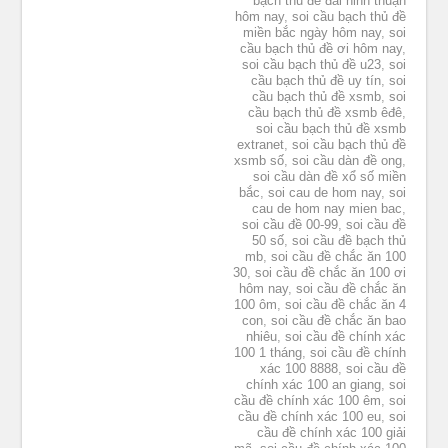
bạch thủ đề đài ninh thuận
hôm nay
,
soi cầu bạch thủ đề
miền bắc ngày hôm nay
,
soi
cầu bạch thủ đề ơi hôm nay
,
soi cầu bạch thủ đề u23
,
soi
cầu bạch thủ đề uy tín
,
soi
cầu bạch thủ đề xsmb
,
soi
cầu bạch thủ đề xsmb êđê
,
soi cầu bạch thủ đề xsmb
extranet
,
soi cầu bạch thủ đề
xsmb số
,
soi cầu dàn đề ong
,
soi cầu dàn đề xổ số miền
bắc
,
soi cau de hom nay
,
soi
cau de hom nay mien bac
,
soi cầu đề 00-99
,
soi cầu đề
50 số
,
soi cầu đề bạch thủ
mb
,
soi cầu đề chắc ăn 100
30
,
soi cầu đề chắc ăn 100 ơi
hôm nay
,
soi cầu đề chắc ăn
100 ôm
,
soi cầu đề chắc ăn 4
con
,
soi cầu đề chắc ăn bao
nhiêu
,
soi cầu đề chính xác
100 1 tháng
,
soi cầu đề chính
xác 100 8888
,
soi cầu đề
chính xác 100 an giang
,
soi
cầu đề chính xác 100 êm
,
soi
cầu đề chính xác 100 eu
,
soi
cầu đề chính xác 100 giải