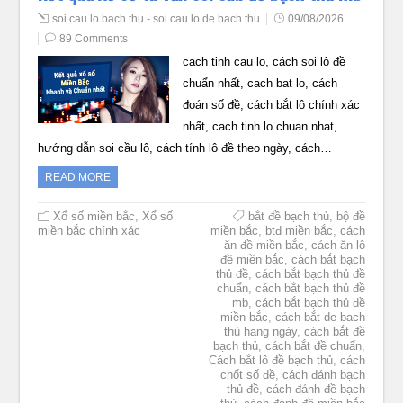
soi cau lo bach thu - soi cau lo de bach thu
09/08/2026
89 Comments
cach tinh cau lo, cách soi lô đề
chuẩn nhất, cach bat lo, cách
đoán số đề, cách bắt lô chính xác
nhất, cach tinh lo chuan nhat,
hướng dẫn soi cầu lô, cách tính lô đề theo ngày, cách…
READ MORE
Xổ số miền bắc
,
Xổ số
bắt đề bạch thủ
,
bộ đề
miền bắc chính xác
miền bắc
,
btđ miền bắc
,
cách
ăn đề miền bắc
,
cách ăn lô
đề miền bắc
,
cách bắt bạch
thủ đề
,
cách bắt bạch thủ đề
chuẩn
,
cách bắt bạch thủ đề
mb
,
cách bắt bạch thủ đề
miền bắc
,
cách bắt de bach
thủ hang ngày
,
cách bắt đề
bạch thủ
,
cách bắt đề chuẩn
,
Cách bắt lô đề bạch thủ
,
cách
chốt số đề
,
cách đánh bạch
thủ đề
,
cách đánh đề bạch