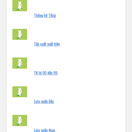
Thống kê Tổng
Tần suất xuất hiện
TK từ 00 đến 99
Loto miền Bắc
Loto miền Nam