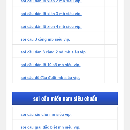
soi cầu dàn lô xiên 2 mb siêu vip.
soi cầu dàn lô xiên 3 mb siêu vip.
soi cầu dàn lô xiên 4 mb siêu vip.
soi cầu 3 càng mb siêu vip.
soi cầu dàn 3 càng 2 số mb siêu vip.
soi cầu dàn lô 10 số mb siêu vip.
soi cầu đề đầu đuôi mb siêu vip.
soi cầu miền nam siêu chuẩn
soi cầu xỉu chủ mn siêu vip.
soi cầu giải đặc biệt mn siêu vip.