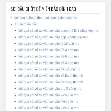
SOI CẦU CHỐT ĐỀ MIỀN BẮC ĐỈNH CAO
soi cau lo bach thu – soi cau lo de bach thu
Xổ số miền bắc
kết quả xổ số tư vấn soi cầu bạch thủ lô 2 nháy víp mb
kết quả xổ số tư vấn soi cầu cặp 3 càng víp mb
kết quả xổ số tư vấn soi cầu lô 10 con mb
kết quả xổ số tư vấn soi cầu đề 4 con mb
kết quả xổ số tư vấn soi cầu đề 6 con mb
kết quả xổ số tư vấn soi cầu đề 8 con mb
kết quả xổ số tư vấn soi cầu đề 10 con mb
kết quả xổ số tư vấn soi cầu đề bạch thủ mb
kết quả xổ số tư vấn soi cầu đề song thủ mb
kết quả xổ số tư vấn soi cầu víp 3 càng mb
kết quả xổ số tư vấn soi cầu xiên 2 lô mb
kết quả xổ số tư vấn soi cầu xiên 3 lô mb
kết quả xổ số tư vấn soi cầu xiên 4 lô mb