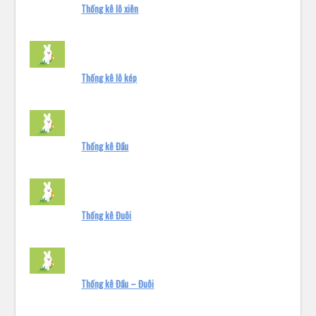
Thống kê lô xiên
Thống kê lô kép
Thống kê Đầu
Thống kê Đuôi
Thống kê Đầu – Đuôi