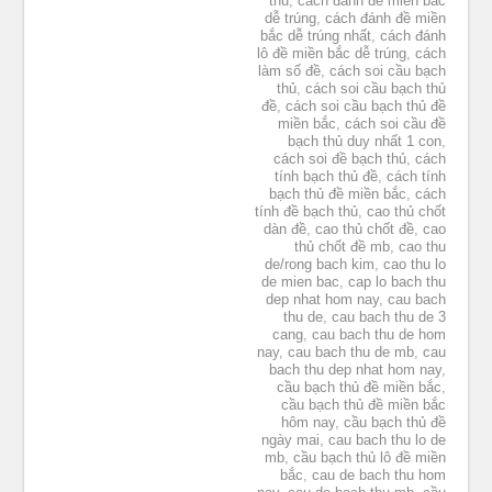
thủ
,
cách đánh đề miền bắc
dễ trúng
,
cách đánh đề miền
bắc dễ trúng nhất
,
cách đánh
lô đề miền bắc dễ trúng
,
cách
làm số đề
,
cách soi cầu bạch
thủ
,
cách soi cầu bạch thủ
đề
,
cách soi cầu bạch thủ đề
miền bắc
,
cách soi cầu đề
bạch thủ duy nhất 1 con
,
cách soi đề bạch thủ
,
cách
tính bạch thủ đề
,
cách tính
bạch thủ đề miền bắc
,
cách
tính đề bạch thủ
,
cao thủ chốt
dàn đề
,
cao thủ chốt đề
,
cao
thủ chốt đề mb
,
cao thu
de/rong bach kim
,
cao thu lo
de mien bac
,
cap lo bach thu
dep nhat hom nay
,
cau bach
thu de
,
cau bach thu de 3
cang
,
cau bach thu de hom
nay
,
cau bach thu de mb
,
cau
bach thu dep nhat hom nay
,
cầu bạch thủ đề miền bắc
,
cầu bạch thủ đề miền bắc
hôm nay
,
cầu bạch thủ đề
ngày mai
,
cau bach thu lo de
mb
,
cầu bạch thủ lô đề miền
bắc
,
cau de bach thu hom