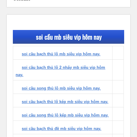
soi cầu mb siêu vip hôm nay
soi cầu bạch thủ lô mb siêu vip hôm nay.
soi cầu bạch thủ lô 2 nháy mb siêu vip hôm
nay.
soi cầu song thủ lô mb siêu vip hôm nay.
soi cầu bạch thủ lô kép mb siêu vip hôm nay.
soi cầu song thủ lô kép mb siêu vip hôm nay.
soi cầu bạch thủ đề mb siêu vip hôm nay.