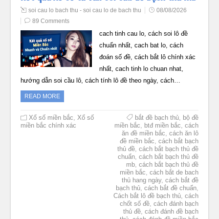
soi cau lo bach thu - soi cau lo de bach thu
08/08/2026
89 Comments
cach tinh cau lo, cách soi lô đề
chuẩn nhất, cach bat lo, cách
đoán số đề, cách bắt lô chính xác
nhất, cach tinh lo chuan nhat,
hướng dẫn soi cầu lô, cách tính lô đề theo ngày, cách…
READ MORE
Xổ số miền bắc
,
Xổ số
bắt đề bạch thủ
,
bộ đề
miền bắc chính xác
miền bắc
,
btđ miền bắc
,
cách
ăn đề miền bắc
,
cách ăn lô
đề miền bắc
,
cách bắt bạch
thủ đề
,
cách bắt bạch thủ đề
chuẩn
,
cách bắt bạch thủ đề
mb
,
cách bắt bạch thủ đề
miền bắc
,
cách bắt de bach
thủ hang ngày
,
cách bắt đề
bạch thủ
,
cách bắt đề chuẩn
,
Cách bắt lô đề bạch thủ
,
cách
chốt số đề
,
cách đánh bạch
thủ đề
,
cách đánh đề bạch