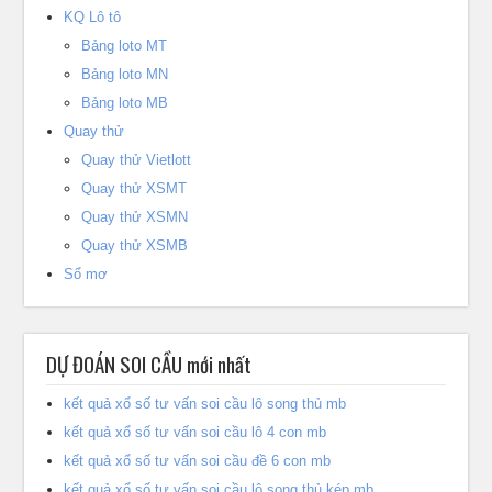
KQ Lô tô
Bảng loto MT
Bảng loto MN
Bảng loto MB
Quay thử
Quay thử Vietlott
Quay thử XSMT
Quay thử XSMN
Quay thử XSMB
Sổ mơ
DỰ ĐOÁN SOI CẦU mới nhất
kết quả xổ số tư vấn soi cầu lô song thủ mb
kết quả xổ số tư vấn soi cầu lô 4 con mb
kết quả xổ số tư vấn soi cầu đề 6 con mb
kết quả xổ số tư vấn soi cầu lô song thủ kép mb