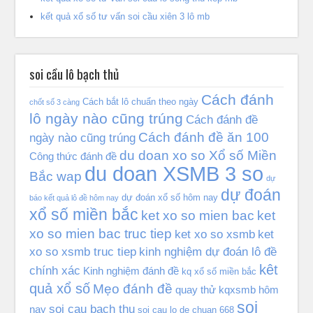
kết quả xổ số tư vấn soi cầu xiên 3 lô mb
soi cầu lô bạch thủ
Cách đánh
Cách bắt lô chuẩn theo ngày
chốt số 3 càng
lô ngày nào cũng trúng
Cách đánh đề
Cách đánh đề ăn 100
ngày nào cũng trúng
du doan xo so Xổ số Miền
Công thức đánh đề
du doan XSMB 3 so
Bắc wap
dự
dự đoán
dự đoán xổ số hôm nay
báo kết quả lô đề hôm nay
xổ số miền bắc
ket xo so mien bac
ket
xo so mien bac truc tiep
ket xo so xsmb
ket
xo so xsmb truc tiep
kinh nghiệm dự đoán lô đề
kêt
chính xác
Kinh nghiệm đánh đề
kq xổ số miền bắc
quả xổ số
Mẹo đánh đề
quay thử kqxsmb hôm
soi
soi cau bach thu
nay
soi cau lo de chuan 668