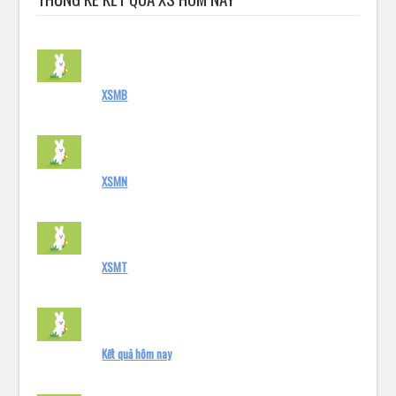
XSMB
XSMN
XSMT
Kết quả hôm nay