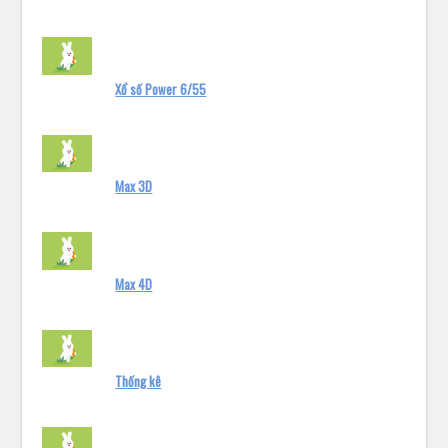
Xổ số Power 6/55
Max 3D
Max 4D
Thống kê