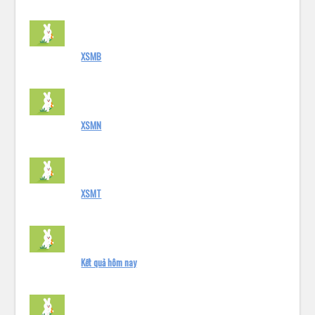
XSMB
XSMN
XSMT
Kết quả hôm nay