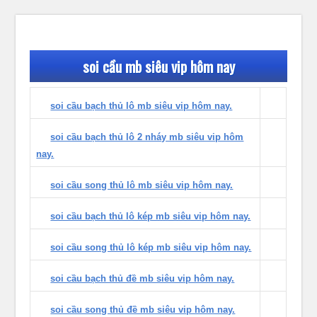
soi cầu mb siêu vip hôm nay
soi cầu bạch thủ lô mb siêu vip hôm nay.
soi cầu bạch thủ lô 2 nháy mb siêu vip hôm
nay.
soi cầu song thủ lô mb siêu vip hôm nay.
soi cầu bạch thủ lô kép mb siêu vip hôm nay.
soi cầu song thủ lô kép mb siêu vip hôm nay.
soi cầu bạch thủ đề mb siêu vip hôm nay.
soi cầu song thủ đề mb siêu vip hôm nay.