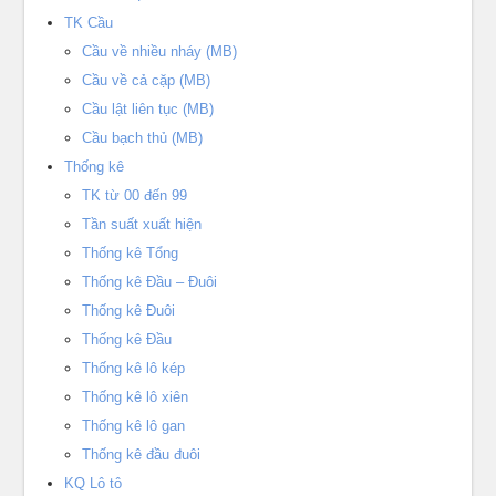
TK Cầu
Cầu về nhiều nháy (MB)
Cầu về cả cặp (MB)
Cầu lật liên tục (MB)
Cầu bạch thủ (MB)
Thống kê
TK từ 00 đến 99
Tần suất xuất hiện
Thống kê Tổng
Thống kê Đầu – Đuôi
Thống kê Đuôi
Thống kê Đầu
Thống kê lô kép
Thống kê lô xiên
Thống kê lô gan
Thống kê đầu đuôi
KQ Lô tô