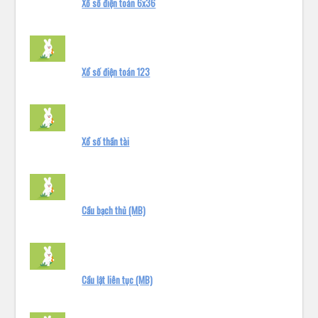
Xổ số điện toán 6x36
Xổ số điện toán 123
Xổ số thần tài
Cầu bạch thủ (MB)
Cầu lật liên tục (MB)