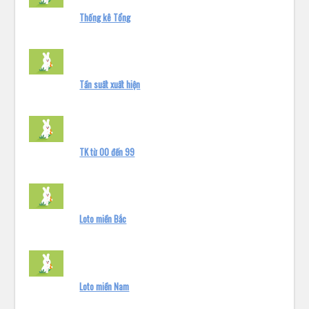
Thống kê Tổng
Tần suất xuất hiện
TK từ 00 đến 99
Loto miền Bắc
Loto miền Nam