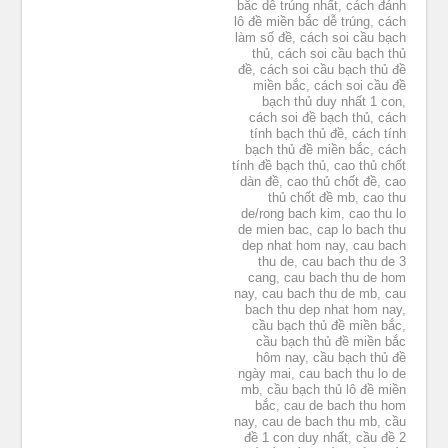
bắc dễ trúng nhất
,
cách đánh
lô đề miền bắc dễ trúng
,
cách
làm số đề
,
cách soi cầu bạch
thủ
,
cách soi cầu bạch thủ
đề
,
cách soi cầu bạch thủ đề
miền bắc
,
cách soi cầu đề
bạch thủ duy nhất 1 con
,
cách soi đề bạch thủ
,
cách
tính bạch thủ đề
,
cách tính
bạch thủ đề miền bắc
,
cách
tính đề bạch thủ
,
cao thủ chốt
dàn đề
,
cao thủ chốt đề
,
cao
thủ chốt đề mb
,
cao thu
de/rong bach kim
,
cao thu lo
de mien bac
,
cap lo bach thu
dep nhat hom nay
,
cau bach
thu de
,
cau bach thu de 3
cang
,
cau bach thu de hom
nay
,
cau bach thu de mb
,
cau
bach thu dep nhat hom nay
,
cầu bạch thủ đề miền bắc
,
cầu bạch thủ đề miền bắc
hôm nay
,
cầu bạch thủ đề
ngày mai
,
cau bach thu lo de
mb
,
cầu bạch thủ lô đề miền
bắc
,
cau de bach thu hom
nay
,
cau de bach thu mb
,
cầu
đề 1 con duy nhất
,
cầu đề 2