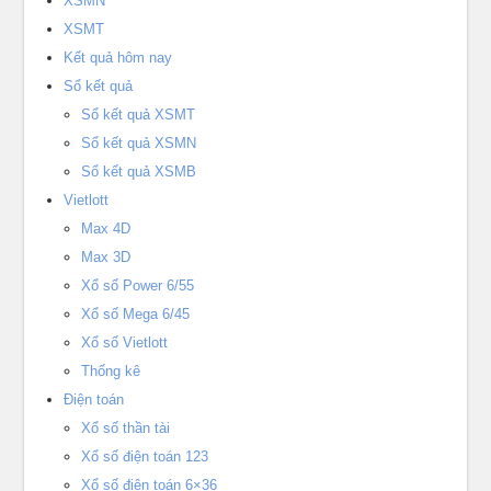
XSMN
XSMT
Kết quả hôm nay
Sổ kết quả
Sổ kết quả XSMT
Sổ kết quả XSMN
Sổ kết quả XSMB
Vietlott
Max 4D
Max 3D
Xổ số Power 6/55
Xổ số Mega 6/45
Xổ số Vietlott
Thống kê
Điện toán
Xổ số thần tài
Xổ số điện toán 123
Xổ số điện toán 6×36