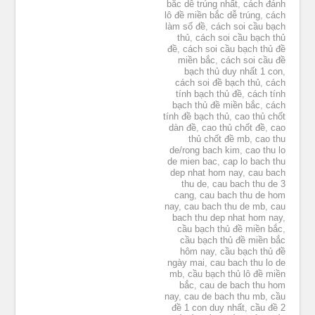
bắc dễ trúng nhất
,
cách đánh
lô đề miền bắc dễ trúng
,
cách
làm số đề
,
cách soi cầu bạch
thủ
,
cách soi cầu bạch thủ
đề
,
cách soi cầu bạch thủ đề
miền bắc
,
cách soi cầu đề
bạch thủ duy nhất 1 con
,
cách soi đề bạch thủ
,
cách
tính bạch thủ đề
,
cách tính
bạch thủ đề miền bắc
,
cách
tính đề bạch thủ
,
cao thủ chốt
dàn đề
,
cao thủ chốt đề
,
cao
thủ chốt đề mb
,
cao thu
de/rong bach kim
,
cao thu lo
de mien bac
,
cap lo bach thu
dep nhat hom nay
,
cau bach
thu de
,
cau bach thu de 3
cang
,
cau bach thu de hom
nay
,
cau bach thu de mb
,
cau
bach thu dep nhat hom nay
,
cầu bạch thủ đề miền bắc
,
cầu bạch thủ đề miền bắc
hôm nay
,
cầu bạch thủ đề
ngày mai
,
cau bach thu lo de
mb
,
cầu bạch thủ lô đề miền
bắc
,
cau de bach thu hom
nay
,
cau de bach thu mb
,
cầu
đề 1 con duy nhất
,
cầu đề 2