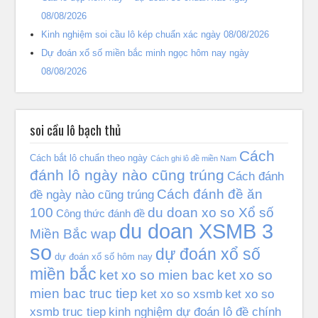
08/08/2026
Kinh nghiệm soi cầu lô kép chuẩn xác ngày 08/08/2026
Dự đoán xổ số miền bắc minh ngọc hôm nay ngày
08/08/2026
soi cầu lô bạch thủ
Cách
Cách bắt lô chuẩn theo ngày
Cách ghi lô đề miền Nam
đánh lô ngày nào cũng trúng
Cách đánh
Cách đánh đề ăn
đề ngày nào cũng trúng
100
du doan xo so Xổ số
Công thức đánh đề
du doan XSMB 3
Miền Bắc wap
so
dự đoán xổ số
dự đoán xổ số hôm nay
miền bắc
ket xo so mien bac
ket xo so
mien bac truc tiep
ket xo so xsmb
ket xo so
xsmb truc tiep
kinh nghiệm dự đoán lô đề chính