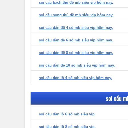
soi cầu bạch thủ đề mb siêu vip hôm nay.
soi cầu song thủ đề mb siêu vip hôm nay.
soi cầu dàn đề 4 số mb siêu vip hôm nay.
soi cầu dàn đề 6 số mb siêu vip hôm nay.
soi cầu dàn đề 8 số mb siêu vip hôm nay.
soi cầu dàn đề 10 số mb siêu vip hôm nay.
soi cầu dàn lô 4 số mb siêu vip hôm nay.
soi cầu m
soi cầu dàn lô 6 số mb siêu vip.
soi cầu dàn lô 8 số mb siêu vip.