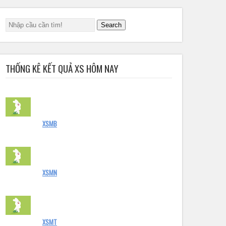
Search
THỐNG KÊ KẾT QUẢ XS HÔM NAY
XSMB
XSMN
XSMT