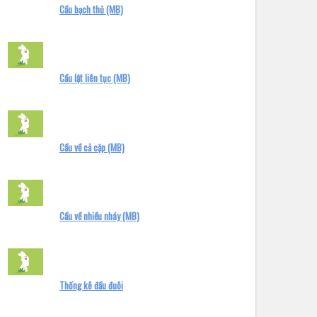
Cầu bạch thủ (MB)
Cầu lật liên tục (MB)
Cầu về cả cặp (MB)
Cầu về nhiều nháy (MB)
Thống kê đầu đuôi