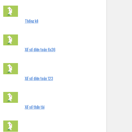
Thống kê
Xổ số điện toán 6x36
Xổ số điện toán 123
Xổ số thần tài