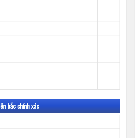
iền bắc chính xác