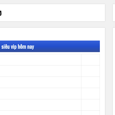
ờ
 siêu vip hôm nay