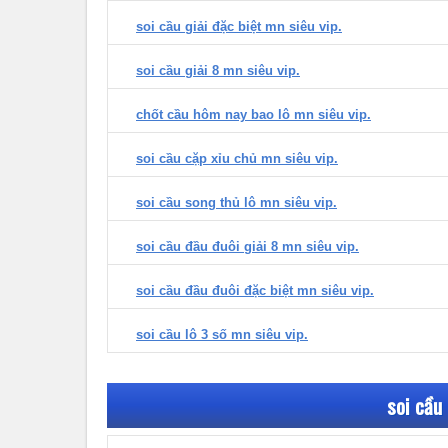
soi cầu giải đặc biệt mn siêu vip.
soi cầu giải 8 mn siêu vip.
chốt cầu hôm nay bao lô mn siêu vip.
soi cầu cặp xỉu chủ mn siêu vip.
soi cầu song thủ lô mn siêu vip.
soi cầu đầu đuôi giải 8 mn siêu vip.
soi cầu đầu đuôi đặc biệt mn siêu vip.
soi cầu lô 3 số mn siêu vip.
soi cầu