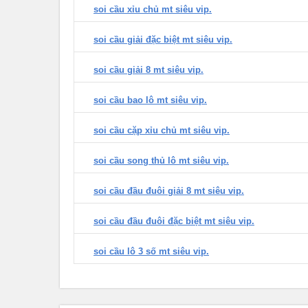
soi cầu xỉu chủ mt siêu vip.
soi cầu giải đặc biệt mt siêu vip.
soi cầu giải 8 mt siêu vip.
soi cầu bao lô mt siêu vip.
soi cầu cặp xỉu chủ mt siêu vip.
soi cầu song thủ lô mt siêu vip.
soi cầu đầu đuôi giải 8 mt siêu vip.
soi cầu đầu đuôi đặc biệt mt siêu vip.
soi cầu lô 3 số mt siêu vip.