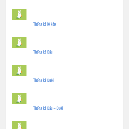
Thống kê lô kép
Thống kê Đầu
Thống kê Đuôi
Thống kê Đầu – Đuôi