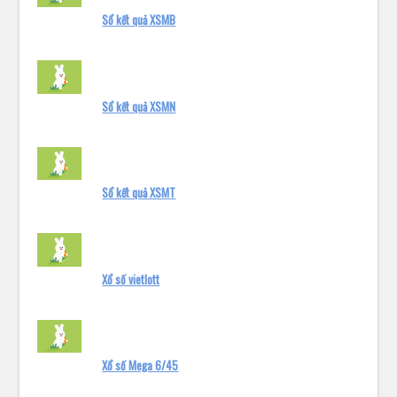
Sổ kết quả XSMB
Sổ kết quả XSMN
Sổ kết quả XSMT
Xổ số vietlott
Xổ số Mega 6/45