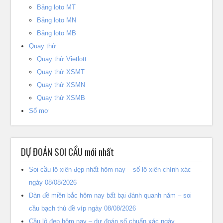
Bảng loto MT
Bảng loto MN
Bảng loto MB
Quay thử
Quay thử Vietlott
Quay thử XSMT
Quay thử XSMN
Quay thử XSMB
Sổ mơ
DỰ ĐOÁN SOI CẦU mới nhất
Soi cầu lô xiên đẹp nhất hôm nay – số lô xiên chính xác
ngày 08/08/2026
Dàn đề miền bắc hôm nay bất bại đánh quanh năm – soi
cầu bạch thủ đề víp ngày 08/08/2026
Cầu lô đẹp hôm nay – dự đoán số chuẩn xác ngày