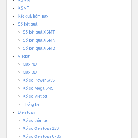
XSMN
XSMT
Kết quả hôm nay
Sổ kết quả
Sổ kết quả XSMT
Sổ kết quả XSMN
Sổ kết quả XSMB
Vietlott
Max 4D
Max 3D
Xổ số Power 6/55
Xổ số Mega 6/45
Xổ số Vietlott
Thống kê
Điện toán
Xổ số thần tài
Xổ số điện toán 123
Xổ số điện toán 6×36