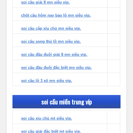
soi cầu giải 8 mn siêu vip.
chốt cầu hôm nay bao lô mn siêu vip.
soi cầu cặp xỉu chủ mn siêu vip.
soi cầu song thủ lô mn siêu vip.
soi cầu đầu đuôi giải 8 mn siêu vip.
soi cầu đầu đuôi đặc biệt mn siêu vip.
soi cầu lô 3 số mn siêu vip.
soi cầu miền trung víp
soi cầu xỉu chủ mt siêu vip.
soi cầu giải đặc biệt mt siêu vip.