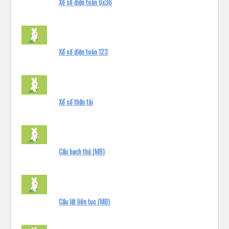
Xổ số điện toán 6x36
Xổ số điện toán 123
Xổ số thần tài
Cầu bạch thủ (MB)
Cầu lật liên tục (MB)