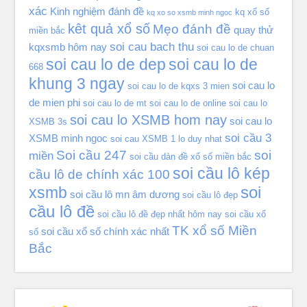
xác
Kinh nghiệm đánh đề
kq xổ số
kq xo so xsmb minh ngoc
kêt quả xổ số
Mẹo đánh đề
quay thử
miền bắc
soi cau bach thu
kqxsmb hôm nay
soi cau lo de chuan
soi cau lo de dep
soi cau lo de
668
khung 3 ngay
soi cau lo
soi cau lo de kqxs 3 mien
de mien phi
soi cau lo de mt
soi cau lo de online
soi cau lo
soi cau lo XSMB hom nay
soi cau lo
XSMB 3s
soi cầu 3
XSMB minh ngoc
soi cau XSMB 1 lo duy nhat
Soi cầu 247
soi
miền
soi cầu dàn đề xổ số miền bắc
soi cầu lô kép
cầu lô de chính xác 100
soi
xsmb
soi cầu lô mn âm dương
soi cầu lô đẹp
cầu lô đề
soi cầu lô đề đẹp nhất hôm nay
soi cầu xổ
TK xổ số Miền
soi cầu xổ số chính xác nhất
số
Bắc