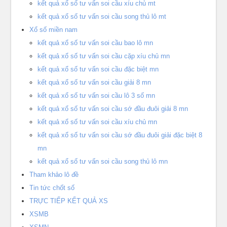
kết quả xổ số tư vấn soi cầu xíu chủ mt
kết quả xổ số tư vấn soi cầu song thủ lô mt
Xổ số miền nam
kết quả xổ số tư vấn soi cầu bao lô mn
kết quả xổ số tư vấn soi cầu cặp xíu chủ mn
kết quả xổ số tư vấn soi cầu đặc biệt mn
kết quả xổ số tư vấn soi cầu giải 8 mn
kết quả xổ số tư vấn soi cầu lô 3 số mn
kết quả xổ số tư vấn soi cầu sớ đầu đuôi giải 8 mn
kết quả xổ số tư vấn soi cầu xíu chủ mn
kết quả xổ số tư vấn soi cầu sớ đầu đuôi giải đặc biệt 8
mn
kết quả xổ số tư vấn soi cầu song thủ lô mn
Tham khảo lô đề
Tin tức chốt số
TRỰC TIẾP KẾT QUẢ XS
XSMB