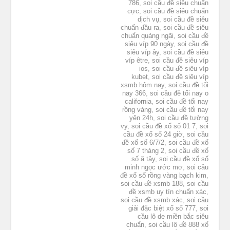
786
,
soi cầu đề siêu chuẩn
cực
,
soi cầu đề siêu chuẩn
dịch vụ
,
soi cầu đề siêu
chuẩn đầu ra
,
soi cầu đề siêu
chuẩn quảng ngãi
,
soi cầu đề
siêu víp 90 ngày
,
soi cầu đề
siêu víp ây
,
soi cầu đề siêu
víp être
,
soi cầu đề siêu víp
ios
,
soi cầu đề siêu víp
kubet
,
soi cầu đề siêu víp
xsmb hôm nay
,
soi cầu đề tối
nay 366
,
soi cầu đề tối nay o
california
,
soi cầu đề tối nay
rồng vàng
,
soi cầu đề tối nay
yên 24h
,
soi cầu đề tường
vy
,
soi cầu đề xổ số 01 7
,
soi
cầu đề xổ số 24 giờ
,
soi cầu
đề xổ số 6/7/2
,
soi cầu đề xổ
số 7 tháng 2
,
soi cầu đề xổ
số ă tây
,
soi cầu đề xổ số
minh ngọc ước mơ
,
soi cầu
đề xổ số rồng vàng bạch kim
,
soi cầu đề xsmb 188
,
soi cầu
đề xsmb uy tín chuẩn xác
,
soi cầu đề xsmb xác
,
soi cầu
giải đặc biệt xổ số 777
,
soi
cầu lô de miền bắc siêu
chuẩn
,
soi cầu lô đề 888 xổ