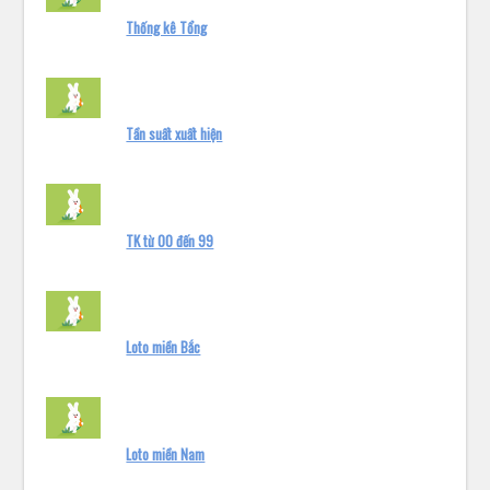
Thống kê Tổng
Tần suất xuất hiện
TK từ 00 đến 99
Loto miền Bắc
Loto miền Nam