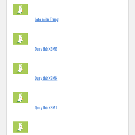
Loto miền Trung
Quay thử XSMB
Quay thử XSMN
Quay thử XSMT