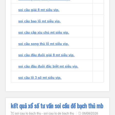
soi cầu giải 8 mt siêu vip.
soi cầu bao lô mt siêu vip.
soi cầu cặp xỉu chủ mt siêu vip.
soi cầu song thủ lô mt siêu vip.
soi cầu đầu đuôi giải 8 mt siêu vip.
soi cầu đầu đuôi đặc biệt mt siêu vip.
soi cầu lô 3 số mt siêu vip.
kết quả xổ số tư vấn soi cầu đề bạch thủ mb
soi cau lo bach thu - soi cau lo de bach thu
06/08/2026