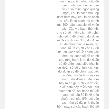
minh ngoc êm nhất
,
cầu đề
xổ số minh ngọc gia lai
,
cầu
đề xổ số minh ngọc quảng
ngãi
,
cầu lô bạch thủ đẹp
nhất hôm nay
,
cau lo de bach
thu
,
cầu lô de bạch thủ chính
xác 100
,
cầu pascale đề miền
bắc
,
Cầu vip bạch thủ mb
,
cho số đề miền bắc miễn phí
,
cho số lô đề chuẩn
,
dự đoán
số đề chính xác 365
,
dự đoán
số đề chính xác ê miền
,
dự
đoán số đề chính xác e2 80
8c
,
dự đoán số đề chính xác
être
,
dự đoán số đề chính
xác rông bach kim
,
dự đoán
số đề chính xác siêu nhanh
,
dự đoán số đề chính xác xin
,
dự đoán số đề chính xác xổ
,
dự đoán số đề hôm nay ra
con gì
,
dự đoán số đề hôm
nay ra số gì
,
hình xin số đề
,
lô đề hôm nay miền bắc
,
soi
bạch thủ đề
,
soi bạch thủ đề
you
,
soi cầu 69 lô đề siêu
chuẩn
,
soi cầu 9/9
,
soi cầu
bạch thủ đề đài ninh thuận
hôm nay
,
soi cầu bạch thủ đề