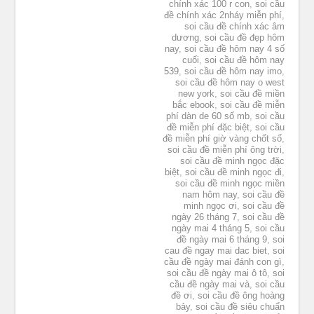
chính xác 100 r con
,
soi cầu
đề chính xác 2nháy miễn phí
,
soi cầu đề chính xác âm
dương
,
soi cầu đề đẹp hôm
nay
,
soi cầu đề hôm nay 4 số
cuối
,
soi cầu đề hôm nay
539
,
soi cầu đề hôm nay imo
,
soi cầu đề hôm nay o west
new york
,
soi cầu đề miền
bắc ebook
,
soi cầu đề miễn
phí dàn de 60 số mb
,
soi cầu
đề miễn phí đặc biệt
,
soi cầu
đề miễn phí giờ vàng chốt số
,
soi cầu đề miễn phí ông trời
,
soi cầu đề minh ngọc đặc
biệt
,
soi cầu đề minh ngọc đi
,
soi cầu đề minh ngọc miền
nam hôm nay
,
soi cầu đề
minh ngọc ơi
,
soi cầu đề
ngày 26 tháng 7
,
soi cầu đề
ngày mai 4 tháng 5
,
soi cầu
đề ngày mai 6 tháng 9
,
soi
cau đề ngay mai dac biet
,
soi
cầu đề ngày mai đánh con gì
,
soi cầu đề ngày mai ô tô
,
soi
cầu đề ngày mai và
,
soi cầu
đề ơi
,
soi cầu đề ông hoàng
bảy
,
soi cầu đề siêu chuẩn