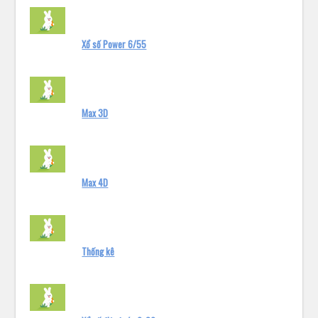
Xổ số Power 6/55
Max 3D
Max 4D
Thống kê