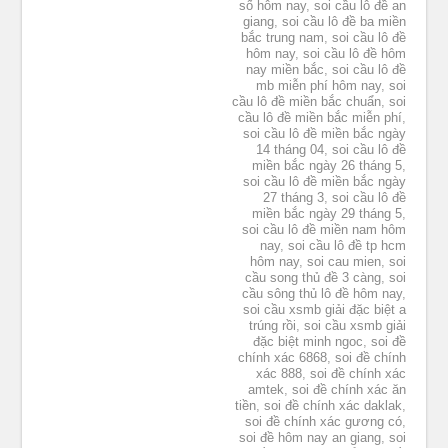
số hôm nay
,
soi cầu lô đề an
giang
,
soi cầu lô đề ba miền
bắc trung nam
,
soi cầu lô đề
hôm nay
,
soi cầu lô đề hôm
nay miền bắc
,
soi cầu lô đề
mb miễn phí hôm nay
,
soi
cầu lô đề miền bắc chuẩn
,
soi
cầu lô đề miền bắc miễn phí
,
soi cầu lô đề miền bắc ngày
14 tháng 04
,
soi cầu lô đề
miền bắc ngày 26 tháng 5
,
soi cầu lô đề miền bắc ngày
27 tháng 3
,
soi cầu lô đề
miền bắc ngày 29 tháng 5
,
soi cầu lô đề miền nam hôm
nay
,
soi cầu lô đề tp hcm
hôm nay
,
soi cau mien
,
soi
cầu song thủ đề 3 càng
,
soi
cầu sông thủ lô đề hôm nay
,
soi cầu xsmb giải đặc biệt a
trúng rồi
,
soi cầu xsmb giải
đặc biệt minh ngoc
,
soi đề
chính xác 6868
,
soi đề chính
xác 888
,
soi đề chính xác
amtek
,
soi đề chính xác ăn
tiền
,
soi đề chính xác daklak
,
soi đề chính xác gương có
,
soi đề hôm nay an giang
,
soi