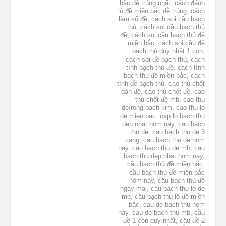
bắc dễ trúng nhất
,
cách đánh
lô đề miền bắc dễ trúng
,
cách
làm số đề
,
cách soi cầu bạch
thủ
,
cách soi cầu bạch thủ
đề
,
cách soi cầu bạch thủ đề
miền bắc
,
cách soi cầu đề
bạch thủ duy nhất 1 con
,
cách soi đề bạch thủ
,
cách
tính bạch thủ đề
,
cách tính
bạch thủ đề miền bắc
,
cách
tính đề bạch thủ
,
cao thủ chốt
dàn đề
,
cao thủ chốt đề
,
cao
thủ chốt đề mb
,
cao thu
de/rong bach kim
,
cao thu lo
de mien bac
,
cap lo bach thu
dep nhat hom nay
,
cau bach
thu de
,
cau bach thu de 3
cang
,
cau bach thu de hom
nay
,
cau bach thu de mb
,
cau
bach thu dep nhat hom nay
,
cầu bạch thủ đề miền bắc
,
cầu bạch thủ đề miền bắc
hôm nay
,
cầu bạch thủ đề
ngày mai
,
cau bach thu lo de
mb
,
cầu bạch thủ lô đề miền
bắc
,
cau de bach thu hom
nay
,
cau de bach thu mb
,
cầu
đề 1 con duy nhất
,
cầu đề 2