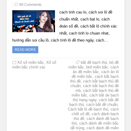
89 Comments
cach tinh cau lo, cách soi lô đề
chuẩn nhất, cach bat lo, cách
đoán số đề, cách bắt lô chính xác
nhất, cach tinh lo chuan nhat,
hướng dẫn soi cầu lô, cách tính lô đề theo ngày, cách…
READ MORE
Xổ số miền bắc
,
Xổ số
bắt đề bạch thủ
,
bộ đề
miền bắc chính xác
miền bắc
,
btđ miền bắc
,
cách
ăn đề miền bắc
,
cách ăn lô
đề miền bắc
,
cách bắt bạch
thủ đề
,
cách bắt bạch thủ đề
chuẩn
,
cách bắt bạch thủ đề
mb
,
cách bắt bạch thủ đề
miền bắc
,
cách bắt de bach
thủ hang ngày
,
cách bắt đề
bạch thủ
,
cách bắt đề chuẩn
,
Cách bắt lô đề bạch thủ
,
cách
chốt số đề
,
cách đánh bạch
thủ đề
,
cách đánh đề bạch
thủ
,
cách đánh đề miền bắc
dễ trúng
,
cách đánh đề miền