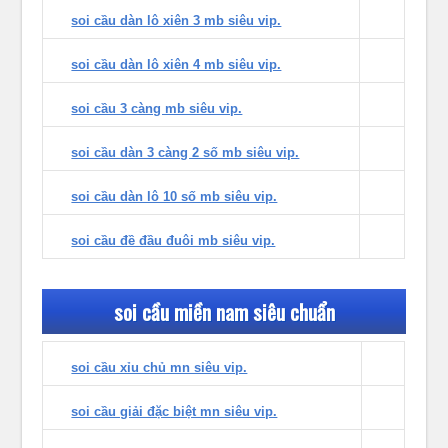
soi cầu dàn lô xiên 3 mb siêu vip.
soi cầu dàn lô xiên 4 mb siêu vip.
soi cầu 3 càng mb siêu vip.
soi cầu dàn 3 càng 2 số mb siêu vip.
soi cầu dàn lô 10 số mb siêu vip.
soi cầu đề đầu đuôi mb siêu vip.
soi cầu miền nam siêu chuẩn
soi cầu xỉu chủ mn siêu vip.
soi cầu giải đặc biệt mn siêu vip.