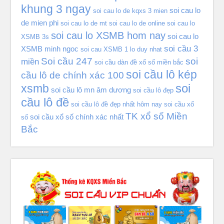
khung 3 ngay
soi cau lo
soi cau lo de kqxs 3 mien
de mien phi
soi cau lo de mt
soi cau lo de online
soi cau lo
soi cau lo XSMB hom nay
soi cau lo
XSMB 3s
soi cầu 3
XSMB minh ngoc
soi cau XSMB 1 lo duy nhat
Soi cầu 247
soi
miền
soi cầu dàn đề xổ số miền bắc
soi cầu lô kép
cầu lô de chính xác 100
soi
xsmb
soi cầu lô mn âm dương
soi cầu lô đẹp
cầu lô đề
soi cầu lô đề đẹp nhất hôm nay
soi cầu xổ
TK xổ số Miền
soi cầu xổ số chính xác nhất
số
Bắc