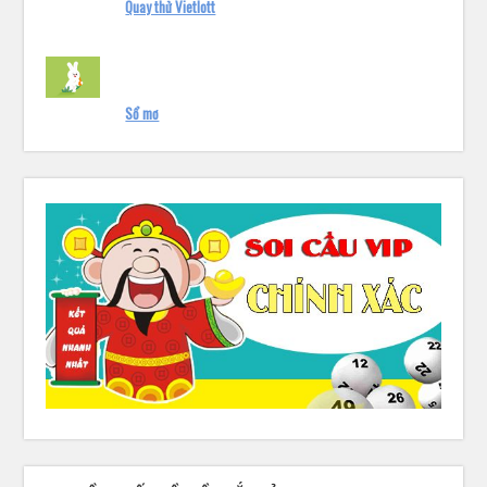
Quay thử Vietlott
Sổ mơ