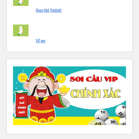
Quay thử Vietlott
Sổ mơ