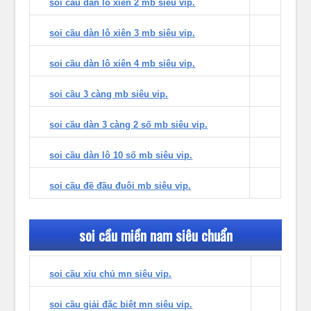
soi cầu dàn lô xiên 2 mb siêu vip.
soi cầu dàn lô xiên 3 mb siêu vip.
soi cầu dàn lô xiên 4 mb siêu vip.
soi cầu 3 càng mb siêu vip.
soi cầu dàn 3 càng 2 số mb siêu vip.
soi cầu dàn lô 10 số mb siêu vip.
soi cầu đề đầu đuôi mb siêu vip.
soi cầu miền nam siêu chuẩn
soi cầu xỉu chủ mn siêu vip.
soi cầu giải đặc biệt mn siêu vip.