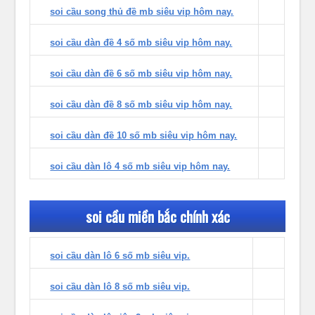
soi cầu song thủ đề mb siêu vip hôm nay.
soi cầu dàn đề 4 số mb siêu vip hôm nay.
soi cầu dàn đề 6 số mb siêu vip hôm nay.
soi cầu dàn đề 8 số mb siêu vip hôm nay.
soi cầu dàn đề 10 số mb siêu vip hôm nay.
soi cầu dàn lô 4 số mb siêu vip hôm nay.
soi cầu miền bắc chính xác
soi cầu dàn lô 6 số mb siêu vip.
soi cầu dàn lô 8 số mb siêu vip.