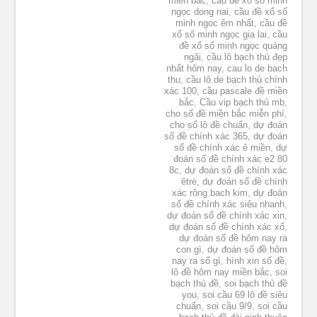
miền bắc
,
cầu đề xổ số minh
ngọc dong nai
,
cầu đề xổ số
minh ngoc êm nhất
,
cầu đề
xổ số minh ngọc gia lai
,
cầu
đề xổ số minh ngọc quảng
ngãi
,
cầu lô bạch thủ đẹp
nhất hôm nay
,
cau lo de bach
thu
,
cầu lô de bạch thủ chính
xác 100
,
cầu pascale đề miền
bắc
,
Cầu vip bạch thủ mb
,
cho số đề miền bắc miễn phí
,
cho số lô đề chuẩn
,
dự đoán
số đề chính xác 365
,
dự đoán
số đề chính xác ê miền
,
dự
đoán số đề chính xác e2 80
8c
,
dự đoán số đề chính xác
être
,
dự đoán số đề chính
xác rông bach kim
,
dự đoán
số đề chính xác siêu nhanh
,
dự đoán số đề chính xác xin
,
dự đoán số đề chính xác xổ
,
dự đoán số đề hôm nay ra
con gì
,
dự đoán số đề hôm
nay ra số gì
,
hình xin số đề
,
lô đề hôm nay miền bắc
,
soi
bạch thủ đề
,
soi bạch thủ đề
you
,
soi cầu 69 lô đề siêu
chuẩn
,
soi cầu 9/9
,
soi cầu