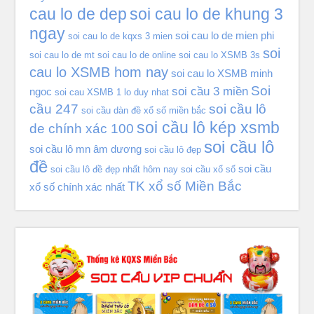
cau lo de dep
soi cau lo de khung 3
ngay
soi cau lo de mien phi
soi cau lo de kqxs 3 mien
soi
soi cau lo de mt
soi cau lo de online
soi cau lo XSMB 3s
cau lo XSMB hom nay
soi cau lo XSMB minh
Soi
soi cầu 3 miền
ngoc
soi cau XSMB 1 lo duy nhat
cầu 247
soi cầu lô
soi cầu dàn đề xổ số miền bắc
soi cầu lô kép xsmb
de chính xác 100
soi cầu lô
soi cầu lô mn âm dương
soi cầu lô đẹp
đề
soi cầu
soi cầu lô đề đẹp nhất hôm nay
soi cầu xổ số
TK xổ số Miền Bắc
xổ số chính xác nhất