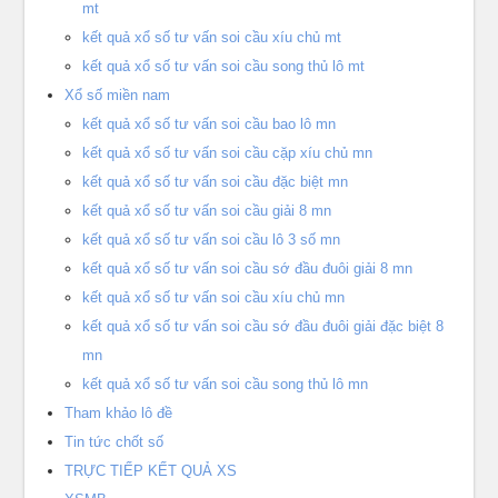
mt
kết quả xổ số tư vấn soi cầu xíu chủ mt
kết quả xổ số tư vấn soi cầu song thủ lô mt
Xổ số miền nam
kết quả xổ số tư vấn soi cầu bao lô mn
kết quả xổ số tư vấn soi cầu cặp xíu chủ mn
kết quả xổ số tư vấn soi cầu đặc biệt mn
kết quả xổ số tư vấn soi cầu giải 8 mn
kết quả xổ số tư vấn soi cầu lô 3 số mn
kết quả xổ số tư vấn soi cầu sớ đầu đuôi giải 8 mn
kết quả xổ số tư vấn soi cầu xíu chủ mn
kết quả xổ số tư vấn soi cầu sớ đầu đuôi giải đặc biệt 8
mn
kết quả xổ số tư vấn soi cầu song thủ lô mn
Tham khảo lô đề
Tin tức chốt số
TRỰC TIẾP KẾT QUẢ XS