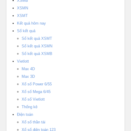
XSMB
XSMN
XSMT
Kết quả hôm nay
Sổ kết quả
Sổ kết quả XSMT
Sổ kết quả XSMN
Sổ kết quả XSMB
Vietlott
Max 4D
Max 3D
Xổ số Power 6/55
Xổ số Mega 6/45
Xổ số Vietlott
Thống kê
Điện toán
Xổ số thần tài
Xổ số điện toán 123