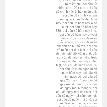
mã
,
soi cầu đề chính xác 100
kim miễn phí
,
soi cầu đề
chính xác 100 r con
,
soi cầu
đề chính xác 2nháy miễn phí
,
soi cầu đề chính xác âm
dương
,
soi cầu đề đẹp hôm
nay
,
soi cầu đề hôm nay 4 số
cuối
,
soi cầu đề hôm nay
539
,
soi cầu đề hôm nay imo
,
soi cầu đề hôm nay o west
new york
,
soi cầu đề miền
bắc ebook
,
soi cầu đề miễn
phí dàn de 60 số mb
,
soi cầu
đề miễn phí đặc biệt
,
soi cầu
đề miễn phí giờ vàng chốt số
,
soi cầu đề miễn phí ông trời
,
soi cầu đề minh ngọc đặc
biệt
,
soi cầu đề minh ngọc đi
,
soi cầu đề minh ngọc miền
nam hôm nay
,
soi cầu đề
minh ngọc ơi
,
soi cầu đề
ngày 26 tháng 7
,
soi cầu đề
ngày mai 4 tháng 5
,
soi cầu
đề ngày mai 6 tháng 9
,
soi
cau đề ngay mai dac biet
,
soi
cầu đề ngày mai đánh con gì
,
soi cầu đề ngày mai ô tô
,
soi
cầu đề ngày mai và
,
soi cầu