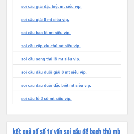
soi cầu giải đặc biệt mt siêu vip.
soi cầu giải 8 mt siêu vip.
soi cầu bao lô mt siêu vip.
soi cầu cặp xỉu chủ mt siêu vip.
soi cầu song thủ lô mt siêu vip.
soi cầu đầu đuôi giải 8 mt siêu vip.
soi cầu đầu đuôi đặc biệt mt siêu vip.
soi cầu lô 3 số mt siêu vip.
kết quả xổ số tư vấn soi cầu đề bạch thủ mb