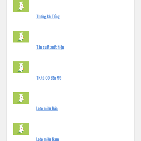
Thống kê Tổng
Tần suất xuất hiện
TK từ 00 đến 99
Loto miền Bắc
Loto miền Nam