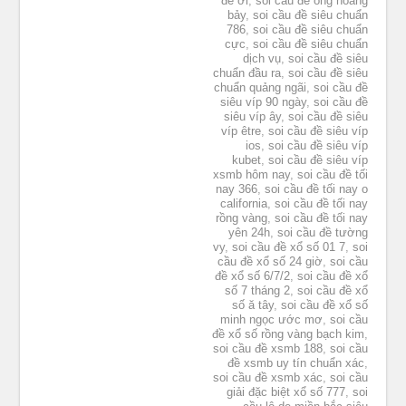
đề ơi
,
soi cầu đề ông hoàng
bảy
,
soi cầu đề siêu chuẩn
786
,
soi cầu đề siêu chuẩn
cực
,
soi cầu đề siêu chuẩn
dịch vụ
,
soi cầu đề siêu
chuẩn đầu ra
,
soi cầu đề siêu
chuẩn quảng ngãi
,
soi cầu đề
siêu víp 90 ngày
,
soi cầu đề
siêu víp ây
,
soi cầu đề siêu
víp être
,
soi cầu đề siêu víp
ios
,
soi cầu đề siêu víp
kubet
,
soi cầu đề siêu víp
xsmb hôm nay
,
soi cầu đề tối
nay 366
,
soi cầu đề tối nay o
california
,
soi cầu đề tối nay
rồng vàng
,
soi cầu đề tối nay
yên 24h
,
soi cầu đề tường
vy
,
soi cầu đề xổ số 01 7
,
soi
cầu đề xổ số 24 giờ
,
soi cầu
đề xổ số 6/7/2
,
soi cầu đề xổ
số 7 tháng 2
,
soi cầu đề xổ
số ă tây
,
soi cầu đề xổ số
minh ngọc ước mơ
,
soi cầu
đề xổ số rồng vàng bạch kim
,
soi cầu đề xsmb 188
,
soi cầu
đề xsmb uy tín chuẩn xác
,
soi cầu đề xsmb xác
,
soi cầu
giải đặc biệt xổ số 777
,
soi