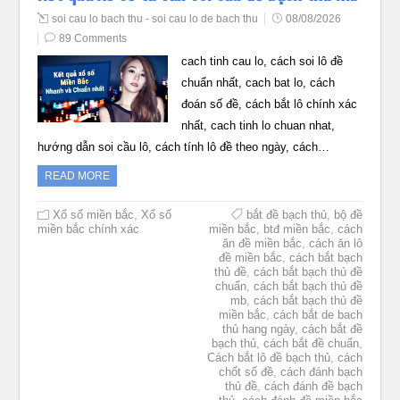
soi cau lo bach thu - soi cau lo de bach thu
08/08/2026
89 Comments
cach tinh cau lo, cách soi lô đề
chuẩn nhất, cach bat lo, cách
đoán số đề, cách bắt lô chính xác
nhất, cach tinh lo chuan nhat,
hướng dẫn soi cầu lô, cách tính lô đề theo ngày, cách…
READ MORE
Xổ số miền bắc
,
Xổ số
bắt đề bạch thủ
,
bộ đề
miền bắc chính xác
miền bắc
,
btđ miền bắc
,
cách
ăn đề miền bắc
,
cách ăn lô
đề miền bắc
,
cách bắt bạch
thủ đề
,
cách bắt bạch thủ đề
chuẩn
,
cách bắt bạch thủ đề
mb
,
cách bắt bạch thủ đề
miền bắc
,
cách bắt de bach
thủ hang ngày
,
cách bắt đề
bạch thủ
,
cách bắt đề chuẩn
,
Cách bắt lô đề bạch thủ
,
cách
chốt số đề
,
cách đánh bạch
thủ đề
,
cách đánh đề bạch