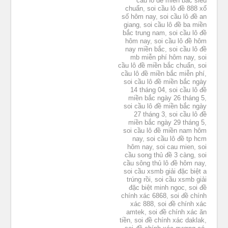
cầu lô de miền bắc siêu
chuẩn
,
soi cầu lô đề 888 xổ
số hôm nay
,
soi cầu lô đề an
giang
,
soi cầu lô đề ba miền
bắc trung nam
,
soi cầu lô đề
hôm nay
,
soi cầu lô đề hôm
nay miền bắc
,
soi cầu lô đề
mb miễn phí hôm nay
,
soi
cầu lô đề miền bắc chuẩn
,
soi
cầu lô đề miền bắc miễn phí
,
soi cầu lô đề miền bắc ngày
14 tháng 04
,
soi cầu lô đề
miền bắc ngày 26 tháng 5
,
soi cầu lô đề miền bắc ngày
27 tháng 3
,
soi cầu lô đề
miền bắc ngày 29 tháng 5
,
soi cầu lô đề miền nam hôm
nay
,
soi cầu lô đề tp hcm
hôm nay
,
soi cau mien
,
soi
cầu song thủ đề 3 càng
,
soi
cầu sông thủ lô đề hôm nay
,
soi cầu xsmb giải đặc biệt a
trúng rồi
,
soi cầu xsmb giải
đặc biệt minh ngoc
,
soi đề
chính xác 6868
,
soi đề chính
xác 888
,
soi đề chính xác
amtek
,
soi đề chính xác ăn
tiền
,
soi đề chính xác daklak
,