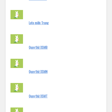
Loto miền Trung
Quay thử XSMB
Quay thử XSMN
Quay thử XSMT