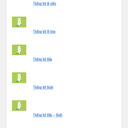
Thống kê lô xiên
Thống kê lô kép
Thống kê Đầu
Thống kê Đuôi
Thống kê Đầu – Đuôi