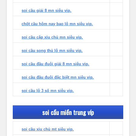
soi cầu giải 8 mn siêu vip.
chốt cầu hôm nay bao lô mn siêu vip.
soi cầu cặp xỉu chủ mn siêu vip.
soi cầu song thủ lô mn siêu vip.
soi cầu đầu đuôi giải 8 mn siêu vip.
soi cầu đầu đuôi đặc biệt mn siêu vip.
soi cầu lô 3 số mn siêu vip.
soi cầu miền trung víp
soi cầu xỉu chủ mt siêu vip.