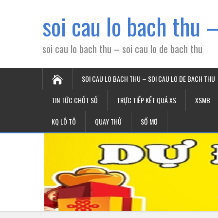
soi cau lo bach thu –
soi cau lo bach thu – soi cau lo de bach thu
SOI CAU LO BACH THU – SOI CAU LO DE BACH THU
TIN TỨC CHỐT SỐ
TRỰC TIẾP KẾT QUẢ XS
XSMB
KQ LÔ TÔ
QUAY THỬ
SỔ MƠ