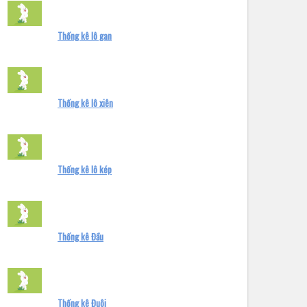
Thống kê lô gan
Thống kê lô xiên
Thống kê lô kép
Thống kê Đầu
Thống kê Đuôi