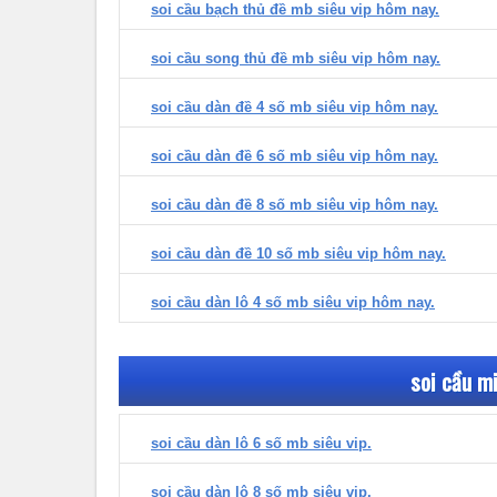
soi cầu bạch thủ đề mb siêu vip hôm nay.
soi cầu song thủ đề mb siêu vip hôm nay.
soi cầu dàn đề 4 số mb siêu vip hôm nay.
soi cầu dàn đề 6 số mb siêu vip hôm nay.
soi cầu dàn đề 8 số mb siêu vip hôm nay.
soi cầu dàn đề 10 số mb siêu vip hôm nay.
soi cầu dàn lô 4 số mb siêu vip hôm nay.
soi cầu m
soi cầu dàn lô 6 số mb siêu vip.
soi cầu dàn lô 8 số mb siêu vip.