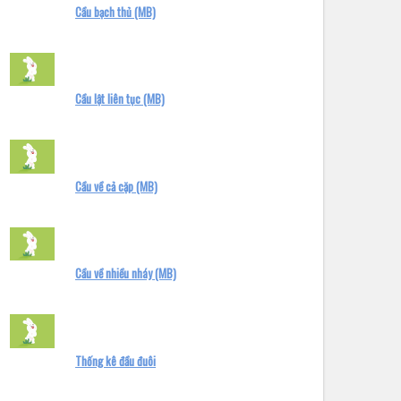
Cầu bạch thủ (MB)
Cầu lật liên tục (MB)
Cầu về cả cặp (MB)
Cầu về nhiều nháy (MB)
Thống kê đầu đuôi