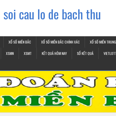
 soi cau lo de bach thu
XỔ SỐ MIỀN BẮC
XỔ SỐ MIỀN BẮC CHÍNH XÁC
XỔ SỐ MIỀN TRUNG
XSMN
XSMT
KẾT QUẢ HÔM NAY
SỔ KẾT QUẢ
VIETLOT