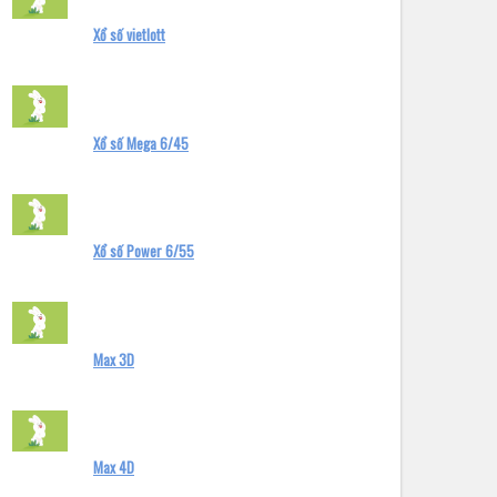
Xổ số vietlott
Xổ số Mega 6/45
Xổ số Power 6/55
Max 3D
Max 4D