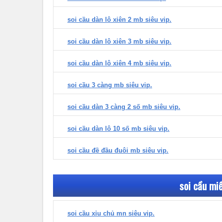
soi cầu dàn lô xiên 2 mb siêu vip.
soi cầu dàn lô xiên 3 mb siêu vip.
soi cầu dàn lô xiên 4 mb siêu vip.
soi cầu 3 càng mb siêu vip.
soi cầu dàn 3 càng 2 số mb siêu vip.
soi cầu dàn lô 10 số mb siêu vip.
soi cầu đề đầu đuôi mb siêu vip.
soi cầu mi
soi cầu xỉu chủ mn siêu vip.