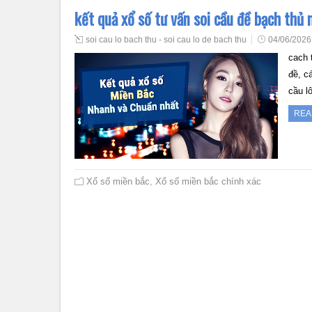
kết quả xổ số tư vấn soi cầu đề bạch thủ
soi cau lo bach thu - soi cau lo de bach thu
04/06/2026
cach 
đề, c
cầu l
REA
Xổ số miền bắc
,
Xổ số miền bắc chính xác