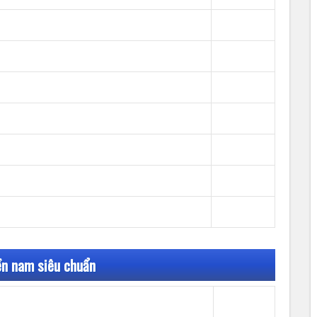
ền nam siêu chuẩn